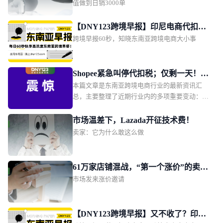
值做到日销3000单
【DNY123跨境早报】印尼电商代扣税
跨境早报60秒，知晓东南亚跨境电商大小事
改期11月1日；TikTok Shop推动印尼订
单量增长2.5倍；上缴1628亿！越南将重
点管控电商物流链路
Shopee紧急叫停代扣税；仅剩一天！两
本篇文章是东南亚跨境电商行业的最新资讯汇
大平台被点名全面下架这款产品；
总，主要整理了近期行业内的多项重要变动：包
Shopee新增两大硬核权益
括印尼 0.5% 电商所得税第三次宣布延期；
Shopee 印尼本土店紧急叫停代扣第 22 条所得
市场温差下，Lazada开征技术费！
税；Shopee 越南站点升级商城、优选及优选 + 店
卖家：它为什么敢这么做
铺权益；越南监管部门要求 Shopee、Lazada 两大
平台限期下架违规产品。同时涵盖了泰国电商卖
家集体向贸易竞争委员会投诉；菲律宾海关查获
61万家店铺混战，“第一个涨价”的卖家
两批申报不实的走私烟花爆竹等区域监管动态与
市场发来涨价邀请
瓜分万亿蛋糕
行业事件。国内机票燃油费再调低据央视新闻报
道，8月5日起国内航线机票燃油附加费再次下
调：800公里以上航线每位成人旅客收取70元，
【DNY123跨境早报】又不收了？印尼
800公里（含）以下收取40元，较此前分别降低