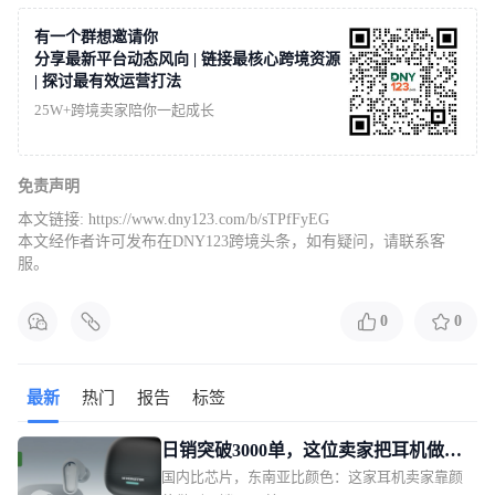
有一个群想邀请你
分享最新平台动态风向 | 链接最核心跨境资源
| 探讨最有效运营打法
25W+跨境卖家陪你一起成长
免责声明
本文链接:
https://www.dny123.com/b/sTPfFyEG
本文经作者许可发布在DNY123跨境头条，如有疑问，请联系客
服。
0
0
最新
热门
报告
标签
日销突破3000单，这位卖家把耳机做成
国内比芯片，东南亚比颜色：这家耳机卖家靠颜
了东南亚年轻人的时尚单品