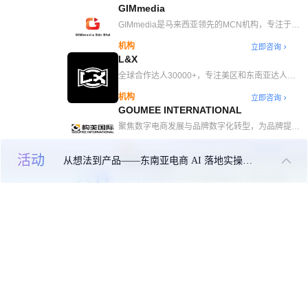
GIMmedia
著的业务增长。
GIMmedia是马来西亚领先的MCN机构，专注于
TikTok全生态服务，包括内容创作、广告投放和店
机构
立即咨询
铺运营。我们拥有超过200位达人，成功打造多个
L&X
月销百万的品牌，并与汤臣倍健、华润39、诺特
兰德、海澜之家等知名品牌合作。凭借创意、数据
全球合作达人30000+，专注美区和东南亚达人分
驱动的策略和深刻的市场洞察，持续为客户创造卓
销。
机构
立即咨询
越成果。
GOUMEE INTERNATIONAL
聚焦数字电商发展与品牌数字化转型，为品牌提供
电商运营、广告投放、整合策划、热点营销等全链
机构
立即咨询
路专业服务，致 力于为品牌创造“新与增”的长效价
活动
从想法到产品——东南亚电商 AI 落地实操大课
ALBA Media
值。
ALBA 目前拥有 20 位内部直播主，同时还提供海
外仓储服务，为跨境商家提供一站式解决方案。我
机构
立即咨询
们致力于深度合作，实现共赢。除了TAP之外，我
钛动科技
们公司还涉及TSP、短视频制作、直播代运营等服
务，为商家提供一站式解决方案。 主营业务：
钛动科技（Tec-Do 2.0）成立于2017年，是领先
Tiktok广告官方代理/ 品牌出海/ 直播服务/Ads 广告
的企业全球增长数字化服务商，凭借自主研发的全
机构
立即咨询
【代投/开户/运营服务】
球数字媒体SaaS管理工具、商业智能技术和人工
X MEDIA
智能技术，形成“云+智能”全链路解决方案，为中
国企业出海提供一站式数字化增长运营工具和服
X Media 拥有菲律宾首家 TikTok 商店合作伙伴
务，助力其拓展海外市场。目前公司业务范围覆盖
（TSP）的荣誉称号。作为菲律宾最大的 TSP，
机构
立即咨询
全球200余个国家和地区，累计助力超过8万家企
XMedia 能够管理数百个品牌，包括本地品牌、国