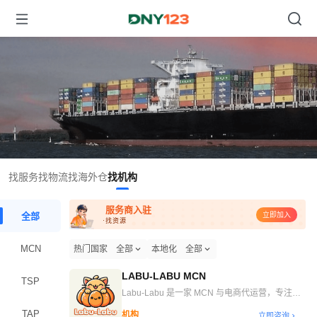
找服务
找物流
找海外仓
找机构
服务商入驻
全部
立即加入
·找资源
MCN
热门国家
全部
本地化
全部
LABU-LABU MCN
TSP
Labu-Labu 是一家 MCN 与电商代运营，专注于
直播带货、数字营销、内容创作、电商管理 及 仓
TAP
机构
立即咨询