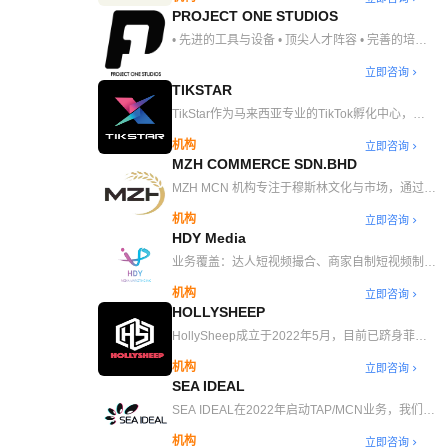
储物流，每日运营 20+ 场直播（单场 GMV 破
PROJECT ONE STUDIOS
US$100K），并通过 100,000 平方英尺仓储 处理
日均 10,000+ 订单，助力品牌增长。
• 先进的工具与设备 • 顶尖人才阵容 • 完善的培训
与发展体系 • 卓越的创意媒体制作能力 • 专业的业
立即咨询
务拓展团队 • 独家 TikTok 资源通道 • 多元品类，
TIKSTAR
精准匹配网红资源 • 提供短期与长期合作机会
TikStar作为马来西亚专业的TikTok孵化中心，专
注于为客⼾提供⾼标准的服务和⽆与伦⽐的购物体
机构
立即咨询
验。在吉隆坡及雅加达均开设孵化中心，配备专业
MZH COMMERCE SDN.BHD
直播间、 教室、会议室、活动厅和礼堂等设施,同
时作为TikTok Shop的官方合作伙伴，我们专注于
MZH MCN 机构专注于穆斯林文化与市场，通过
为商家、达人和广告商提供专业的电子商务服务，
TikTok 等短视频平台连接穆斯林消费者与创作
机构
立即咨询
帮助他们在TikTok Shop上蓬勃发展。
者，致力于成为东南亚乃至全球穆斯林市场中具有
HDY Media
影响力的数字内容传播机构。我们的目标是通过优
质内容和精准营销，赋能品牌和创作者，推动穆斯
业务覆盖：达人短视频撮合、商家自制短视频制
林文化的传播与商业变现。
作、自孵化账号矩阵、本土直播间代播等
机构
立即咨询
HOLLYSHEEP
HollySheep成立于2022年5月，目前已跻身菲律
宾TikTok官方认证电商运营服务商前三名，隶属于
机构
立即咨询
吉姆威跨境旗下。我们专注为TikTok菲律宾站点商
SEA IDEAL
家提供一流的电商直播、短视频创意生产、商业广
告投放和品牌全案营销等全方位服务。以客户利益
SEA IDEAL在2022年启动TAP/MCN业务，我们专
为核心，通过专业的内容运营和流量运营，精准匹
注本土达人建联孵化，现BD团队已有20+人，可
机构
立即咨询
配并创造消费者需求，助力客户在TikTok上实现显
合作全类目。