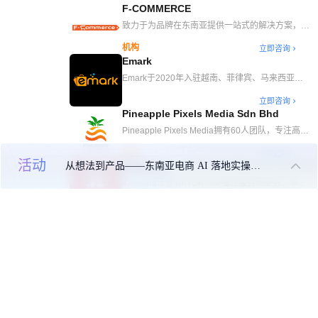
F-COMMERCE
前的阶段给与建设性的建议
致力于为品牌在东南亚提供一站式的解决方案，包
括：东南亚平台电商运营服务、东南亚电商直播服
机构
立即咨询
务、东南亚 KOL 服务、 东南亚短视频内容生产、
Emark
TikTok 全 全球广告代投、东南亚线下展厅等解决
方案。
Emark于2020年入驻越南、菲律宾、马来西亚、
新加坡市场，SHOPEE、LAZADA、TIKTOK全平
立即咨询
台触达。越南老街以及广西南宁设立直播基地，包
Pineapple Pixels Media Sdn Bhd
含100个直播间，200+主播，运营团队达200人
Pineapple Pixels Media拥有60人团队，专注高
AOV产品，以短剧、街访、OBS优化直播提升转
机构
立即咨询
化。凭实战经验助品牌GMV破百万，差异化内容
活动
从想法到产品——东南亚电商 AI 落地实操大课
KKisland
策略打造爆款，避免价格战，助力TikTok电商成
功。
KKisland专注TiKTOK TAP撮合服务商业务，承担
帮助商家建联达人、帮助达人招商的职能，提升带
机构
立即咨询
货效率。公司TAP机构英文名为KKisland，是第一
YODREAM
批官方正式认证TAP服务商之一，目前运营市场有
马来、菲律宾、新加坡及英国，主要合作美妆个
Yodream（元鲸），一家致力于服务100+工厂/品
护、时尚女装、3C电子、家居等类目。目前机构
牌成功出海的公司。专注于MCN/TSP/TAP服务，
机构
立即咨询
合作达人2000+.动销达人数量700+，整体履约率
拥有本土内容团队，擅长本土内容视频创作及多平
LAOHU
达80%以上。
台运营。深耕越南、马来西亚市场，提供服务：越
南/马来西亚达人短视频合作、越南本土代播、越
1.从事通过互联网或电子商务交易任何种类产品的
南/马来西亚原创视频创作、越南/马来西亚平台代
业务。 2.从事各种商品的进出口业务，无特定专
机构
立即咨询
运营。
业化要求（N.E.C.） 3.从事各种商品的批发业务，