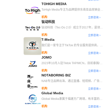
心，整合全球优质创作者资源，构建高效的内容营
TOHIGH MEDIA
销网络，助力品牌精准触达海外消费者，打开国际
增长新通路。 截至目前，Free已在东南亚，日
ToHigh Media专注为品牌提供东南亚品效销全案
本，英国，美国，欧盟等多个市场获得TAP官方优
增长解决方案。以东南亚为立足点，数字传播能力
机构
立即咨询
质机构认证！Free意在自由创想、全球互联——
为基，以品牌电子商务为本，帮助企业创造品牌价
钛动科技
我们相信内容无国界，生意更自由！ 作为TAP运
值与产品销量为唯一服务导向。旗下ToHigh
营机构的先行者，我们曾获得TikTok官方认证的
Media隶属于ToHigh Global集团，创立于2023
钛动科技（Tec-Do 2.0）成立于2017年，是领先
TAP金牌服务商认证！拥有成熟的好货分销服务生
年，总部设立于新加坡。我们始终秉持“To Global
的企业全球增长数字化服务商，凭借自主研发的全
机构
态链，核心聚焦居家日用、食品饮料、美妆个护、
立即咨询
To Grow To High”长期主义的经营理念，立志于成
球数字媒体SaaS管理工具、商业智能技术和人工
T-Media
手机与数码、运动户外、男装与女装、宠物产品等
为东南亚品牌出海首选品牌全案代理公司。坚持与
智能技术，形成“云+智能”全链路解决方案，为中
多个类目。
保有长期主义的品牌肩并肩，助力品牌可持续长效
国企业出海提供一站式数字化增长运营工具和服
我们是一家专注于TikTok 的专业服务提供商，提
增长，Tohigh擅长于专注品牌建设与销售增长并
务，助力其拓展海外市场。目前公司业务范围覆盖
供 TikTok Shop 合作伙伴（TSP）、TikTok 联盟
机构
行的服务机构，目前已成为多家500强的上市公司
立即咨询
全球200余个国家和地区，累计助力超过8万家企
合作伙伴（TAP）以及多频道网络（MCN）等服
JOMO
的品牌出海长期战略合作伙伴。ToHigh Media目
业在全球实现增长。
务。我们致力于成为最值得信赖的 TikTok 合作伙
前在马来西亚新山&吉隆坡、越南胡志明、中国广
伴，助力品牌在全球数位市场中蓬勃发展。
2023年10月入驻Tiktok TAP/MCN，目前泰国/马
州均设有本地运营站点，海内外一线专业员工
来西亚/越南/英国/美国团队共计12人主营市场
100+团队规模，合作达人目前已超过10000+。目
机构
立即咨询
TH、MY、VN、UK、US可合作全类目
前业务涉及全案代理各个领域，主要包括全案策
NOTABORING BIZ
划、联盟分销、爆款营销、广告投放、直播运营、
NAB专注品牌出海，通过直播、短视频、广告推
销售代理。旗下拥有High Star 达人管理Tohigh
广和品牌策划，助力企业提升全球销量，让品牌在
SAAS平台，助力品牌高效触达精准达人，打造品
机构
立即咨询
海外市场上脱颖而出，成为用户的心头好。
牌出海全案战略一体化精准营销，辅助品牌快速占
Global Media
领本地市场获得长期竞争优势持续赋能增长。
Global Media隶属于福建方广跨境，有丰富的店
铺运营经验、内容、投手、主播团队以及自营海外
机构
立即咨询
仓，我们会比较了解商家最想要的以及根据商家目