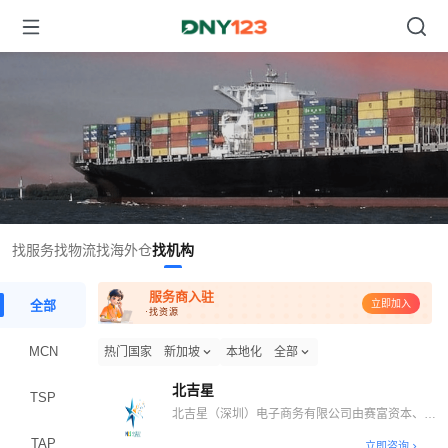
找服务
找物流
找海外仓
找机构
服务商入驻
全部
立即加入
·找资源
MCN
热门国家
新加坡
本地化
全部
北吉星
TSP
北吉星（深圳）电子商务有限公司由赛富资本、德
迅投资、中城投资和米仓资本共同投资。坐落于深
TAP
立即咨询