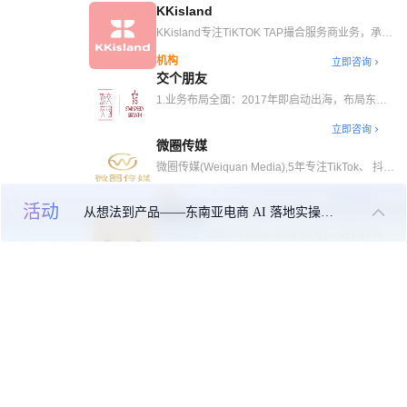
more!
KKisland
值与产品销量为唯一服务导向。旗下ToHigh
Media隶属于ToHigh Global集团，创立于2023
KKisland专注TiKTOK TAP撮合服务商业务，承担
年，总部设立于新加坡。我们始终秉持“To Global
帮助商家建联达人、帮助达人招商的职能，提升带
机构
立即咨询
To Grow To High”长期主义的经营理念，立志于成
货效率。公司TAP机构英文名为KKisland，是第一
交个朋友
为东南亚品牌出海首选品牌全案代理公司。坚持与
批官方正式认证TAP服务商之一，目前运营市场有
保有长期主义的品牌肩并肩，助力品牌可持续长效
马来、菲律宾、新加坡及英国，主要合作美妆个
1.业务布局全面：2017年即启动出海，布局东南
增长，Tohigh擅长于专注品牌建设与销售增长并
护、时尚女装、3C电子、家居等类目。目前机构
亚，分设海外事业部（品牌营销、达人分销、直播
行的服务机构，目前已成为多家500强的上市公司
立即咨询
合作达人2000+.动销达人数量700+，整体履约率
代运营）与海外电商学苑（培训），形成“服务+教
微圈传媒
的品牌出海长期战略合作伙伴。ToHigh Media目
达80%以上。
育”双轮驱动。 2.营收增长迅猛：2023年海外营收
前在马来西亚新山&吉隆坡、越南胡志明、中国广
同比暴增4倍，2024年单月营收较年初再涨3倍；
微圈传媒(Weiquan Media),5年专注TikTok、 抖音
州均设有本地运营站点，海内外一线专业员工
其核心收入80%来自品牌出海营销，凸显对跨境
生态链的服务能力的打磨,主营业务国内外广告投
100+团队规模，合作达人目前已超过10000+。目
机构
立即咨询
商业资源的整合能力。 3，标杆战绩亮眼：2024
放、创意内容制作、营销策划、直播DP、切片分
活动
前业务涉及全案代理各个领域，主要包括全案策
从想法到产品——东南亚电商 AI 落地实操大课
棕熊科技
年操盘TikTok达人单场直播GMV破百万美元，创
发、巨量云图数据分析、品牌孵化、达人优选及撮
划、联盟分销、爆款营销、广告投放、直播运营、
行业记录，验证其本土化运营与流量转化实力。
合等整合营销服务。
棕熊科技（Brown Bear Technology）是TikTok官
销售代理。旗下拥有High Star 达人管理Tohigh
简言之，交个朋友以品牌营销为核、培训为辅，凭
方一级代理商及六牌照服务商（直播/素材/英泰
SAAS平台，助力品牌高效触达精准达人，打造品
高效资源整合与实战成果，稳居出海MCN头部阵
立即咨询
TSP），专注美欧与东南亚市场。拥有30+本地化
牌出海全案战略一体化精准营销，辅助品牌快速占
营。
直播间及主播团队，赋能300+品牌出海。月均
领本地市场获得长期竞争优势持续赋能增长。
GMV $450W，成功复制千川爆款玩法，通过智能
投放（ROAS最高达21）与本土化运营，助力
3C、家居等品类客户GMV提升50%+。