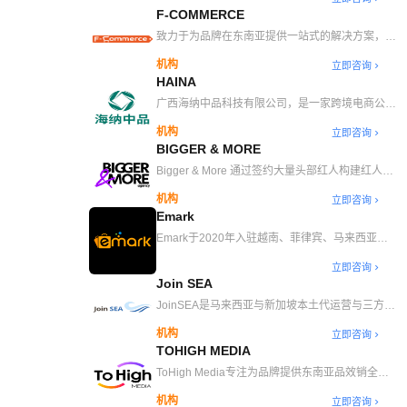
圳, 是一家获得TikTok全球认证的TAP/MCN 合作
F-COMMERCE
伙伴， 亦是欧美、东南亚出海生态的先行者。依
托于中国深圳的跨境生态链，我们专注于为志在拓
致力于为品牌在东南亚提供一站式的解决方案，包
展国际市场的中国企业提供出海服务。 我们的服
括：东南亚平台电商运营服务、东南亚电商直播服
机构
立即咨询
务涵盖从TikTok店铺开设、产品测试、代运营管
务、东南亚 KOL 服务、 东南亚短视频内容生产、
HAINA
理， 到各国家直播推广、出海项目孵化，以及共
TikTok 全 全球广告代投、东南亚线下展厅等解决
享直播基地、出海创投基金支持。
方案。
广西海纳中品科技有限公司，是一家跨境电商公
司，总部位于广西南宁，公司主要核心业务为
机构
立即咨询
Tiktok 跨境电商（直播带货、短视频带货、TSP、
BIGGER & MORE
TAP、MCN达人带货等），业务方向为东南亚国
家和北美为主，公司以RCEP自贸协定、TikTok全
Bigger & More 通过签约大量头部红人构建红人资
球战略布局的背景作为契机和切入点，以实战开
源壁垒，同时也在全球范围内设立多个办事处，加
机构
立即咨询
路，深耕细作，将业务覆盖东南亚国家，目前已总
强对红人合作的把控，从而降低合作隐患。基于多
Emark
部南宁运营中心经孵化精品Tiktok单账号200+万粉
年的累积建立自有的海外红人数据中心， 除了欧
丝，矩阵粉丝千万。
美等成熟市场外，东南亚等新兴市场也已培育大量
Emark于2020年入驻越南、菲律宾、马来西亚、
海外红人。强大的数据中心支持可为跨境品牌提供
新加坡市场，SHOPEE、LAZADA、TIKTOK全平
立即咨询
精准定位品牌需求，通过内容本地化运营及更落地
台触达。越南老街以及广西南宁设立直播基地，包
Join SEA
的内容 策略，来降低营销成本，提高投放效率。
含100个直播间，200+主播，运营团队达200人
Bigger & More 也是最早深耕TikTok红人营销、直
JoinSEA是马来西亚与新加坡本土代运营与三方仓
播、短视频本土化创作、投放等业务的团队之一，
服务商。公司成立4年，团队从国内各大电商平台
机构
对打造品牌在TikTok的营销闭环拥有完善体系及深
立即咨询
组建实力团队。公司旨在通过大数据驱动与创新方
TOHIGH MEDIA
厚的运营能力。Bigger & More现为TikTok Shop
案、服务品牌方深根本土市场。公司专注团队能力
Partner，已入驻TikTok MCN、TikTok TAP，资深
与品牌客户深度合作、皆在快速发展市场，与可持
ToHigh Media专注为品牌提供东南亚品效销全案
总监亲自带团队与全球资源高效，旨在为全国各地
续性的品牌业务扩充。
增长解决方案。以东南亚为立足点，数字传播能力
品牌成功出海，走向全球，让中国品牌bigger and
机构
立即咨询
为基，以品牌电子商务为本，帮助企业创造品牌价