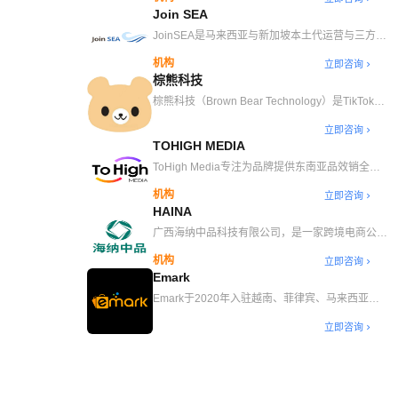
务、东南亚 KOL 服务、 东南亚短视频内容生产、
Join SEA
TikTok 全 全球广告代投、东南亚线下展厅等解决
方案。
JoinSEA是马来西亚与新加坡本土代运营与三方仓
服务商。公司成立4年，团队从国内各大电商平台
机构
立即咨询
组建实力团队。公司旨在通过大数据驱动与创新方
棕熊科技
案、服务品牌方深根本土市场。公司专注团队能力
与品牌客户深度合作、皆在快速发展市场，与可持
棕熊科技（Brown Bear Technology）是TikTok官
续性的品牌业务扩充。
方一级代理商及六牌照服务商（直播/素材/英泰
立即咨询
TSP），专注美欧与东南亚市场。拥有30+本地化
TOHIGH MEDIA
直播间及主播团队，赋能300+品牌出海。月均
GMV $450W，成功复制千川爆款玩法，通过智能
ToHigh Media专注为品牌提供东南亚品效销全案
投放（ROAS最高达21）与本土化运营，助力
增长解决方案。以东南亚为立足点，数字传播能力
机构
立即咨询
3C、家居等品类客户GMV提升50%+。
为基，以品牌电子商务为本，帮助企业创造品牌价
HAINA
值与产品销量为唯一服务导向。旗下ToHigh
Media隶属于ToHigh Global集团，创立于2023
广西海纳中品科技有限公司，是一家跨境电商公
年，总部设立于新加坡。我们始终秉持“To Global
司，总部位于广西南宁，公司主要核心业务为
机构
立即咨询
To Grow To High”长期主义的经营理念，立志于成
Tiktok 跨境电商（直播带货、短视频带货、TSP、
Emark
为东南亚品牌出海首选品牌全案代理公司。坚持与
TAP、MCN达人带货等），业务方向为东南亚国
保有长期主义的品牌肩并肩，助力品牌可持续长效
家和北美为主，公司以RCEP自贸协定、TikTok全
Emark于2020年入驻越南、菲律宾、马来西亚、
增长，Tohigh擅长于专注品牌建设与销售增长并
球战略布局的背景作为契机和切入点，以实战开
新加坡市场，SHOPEE、LAZADA、TIKTOK全平
行的服务机构，目前已成为多家500强的上市公司
立即咨询
路，深耕细作，将业务覆盖东南亚国家，目前已总
台触达。越南老街以及广西南宁设立直播基地，包
的品牌出海长期战略合作伙伴。ToHigh Media目
部南宁运营中心经孵化精品Tiktok单账号200+万粉
含100个直播间，200+主播，运营团队达200人
前在马来西亚新山&吉隆坡、越南胡志明、中国广
丝，矩阵粉丝千万。
州均设有本地运营站点，海内外一线专业员工
100+团队规模，合作达人目前已超过10000+。目