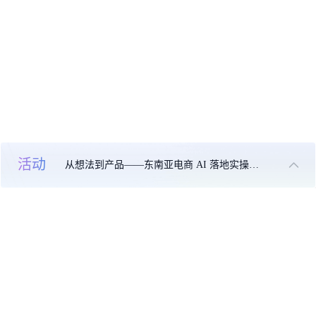
前业务涉及全案代理各个领域，主要包括全案策
划、联盟分销、爆款营销、广告投放、直播运营、
销售代理。旗下拥有High Star 达人管理Tohigh
SAAS平台，助力品牌高效触达精准达人，打造品
牌出海全案战略一体化精准营销，辅助品牌快速占
领本地市场获得长期竞争优势持续赋能增长。
活动
从想法到产品——东南亚电商 AI 落地实操大课