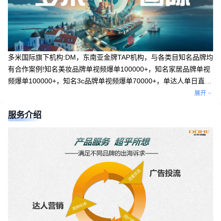
多米国际旗下机构:DM，东南亚金牌TAP机构，与各类目知名品牌均
有合作案例!知名美妆品牌单视频爆单100000+，知名家居品牌单视
频爆单100000+，知名3c品牌单视频爆单70000+，单达人单日直播
单50000+。我们有完整的引领达人带货爆单思路，与达人的黏性
展开
强。为不同阶段不同需求的企业提供定制化服务，助力商家产品大
服务介绍
卖！