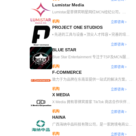
支持。作为一家拥有近十年经验的数字解决方案代
Lumistar Media
理公司，Klaiya 确保为品牌提供量身定制的解决
方案，以帮助其发展壮大。Klaiya 拥有 200 多家
Lumistar是菲律宾明星网红MCN经纪公司，
TikTok 客户，30 多家与 Klaiya 合作超过一年的知
TikTok Shop官方指定合作MCN机构，针对消费群
机构
立即咨询
名品牌，每月都有成功的营销活动，并提供经过验
体：社媒运营，品牌推广，接品牌营销全案，帮助
PROJECT ONE STUDIOS
证的案例研究，因此 Klaiya 确实是寻求长期合作
品牌出海，服务跨境电商品牌，带货直播，接一切
的品牌的最佳选择。体验最佳的直播、短视频制
商业活动需求
• 先进的工具与设备 • 顶尖人才阵容 • 完善的培训
作、联属会员管理和广告管理。您的成功就是我们
与发展体系 • 卓越的创意媒体制作能力 • 专业的业
的成功！
立即咨询
务拓展团队 • 独家 TikTok 资源通道 • 多元品类，
BLUE STAR
精准匹配网红资源 • 提供短期与长期合作机会
Blue Star Entertainment 专注于TSP及MCN服
务，擅长创作有感染力的短视频，管理有影响力的
机构
立即咨询
广告活动，并提供高质量的直播体验，以推动数字
F-COMMERCE
平台的成功。同时，凭借在直播销售、达人推广和
绩效驱动型营销方面的专业知识，在促进创造力、
致力于为品牌在东南亚提供一站式的解决方案，包
合作和客户满意度方面建立自身优势，确保在快速
括：东南亚平台电商运营服务、东南亚电商直播服
机构
立即咨询
发展的电子商务环境中取得成功。
务、东南亚 KOL 服务、 东南亚短视频内容生产、
X MEDIA
TikTok 全 全球广告代投、东南亚线下展厅等解决
方案。
X Media 拥有菲律宾首家 TikTok 商店合作伙伴
（TSP）的荣誉称号。作为菲律宾最大的 TSP，
机构
立即咨询
XMedia 能够管理数百个品牌，包括本地品牌、国
HAINA
际品牌以及在美国和中国的跨境合作品牌。X
Media 的目标是确保品牌在 TikTok Shop、
广西海纳中品科技有限公司，是一家跨境电商公
Lazada 和 Shopee 等多个电子商务平台上的持续
司，总部位于广西南宁，公司主要核心业务为
机构
立即咨询
参与和增长，提供与其目标一致的结果。
Tiktok 跨境电商（直播带货、短视频带货、TSP、