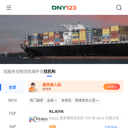
找服务
找物流
找海外仓
找机构
服务商入驻
全部
立即加入
·找资源
MCN
热门国家
全部
本地化
菲律宾办公室
KLAIYA
TSP
Klaiya 是菲律宾领先的 TSP 和 MCN 代理公司之
一，致力于为 TikTok 上的所有品牌提供电子商务
TAP
机构
立即咨询