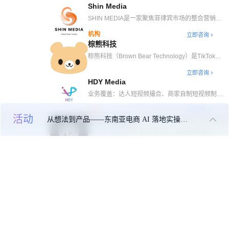
Shin Media
TAP、MCN达人带货等），业务方向为东南亚国
家和北美为主，公司以RCEP自贸协定、TikTok全
SHIN MEDIA是一家聚焦菲律宾市场的整合营销机
球战略布局的背景作为契机和切入点，以实战开
构，以TSP、MCN和TAP三大业务为核心驱动。
机构
立即咨询
路，深耕细作，将业务覆盖东南亚国家，目前已总
自去年9月成立以来，凭借冷启动经验与本土化全
棕熊科技
部南宁运营中心经孵化精品Tiktok单账号200+万粉
案落地能力，已服务国内新兴品牌、菲律宾国民级
丝，矩阵粉丝千万。
企业及世界五百强客户，以精准营销策略实现品牌
棕熊科技（Brown Bear Technology）是TikTok官
价值跃升。作为菲律宾市场增速最快的营销机构，
方一级代理商及六牌照服务商（直播/素材/英泰
立即咨询
我们持续以创新思维赋能品牌破圈，致力于成为全
TSP），专注美欧与东南亚市场。拥有30+本地化
HDY Media
球品牌深耕东南亚市场的首选合作伙伴。
直播间及主播团队，赋能300+品牌出海。月均
GMV $450W，成功复制千川爆款玩法，通过智能
业务覆盖：达人短视频撮合、商家自制短视频制
投放（ROAS最高达21）与本土化运营，助力
作、自孵化账号矩阵、本土直播间代播等
机构
立即咨询
3C、家居等品类客户GMV提升50%+。
活动
从想法到产品——东南亚电商 AI 落地实操大课
HOLLYSHEEP
HollySheep成立于2022年5月，目前已跻身菲律
宾TikTok官方认证电商运营服务商前三名，隶属于
机构
立即咨询
吉姆威跨境旗下。我们专注为TikTok菲律宾站点商
Star Digital Solutions
家提供一流的电商直播、短视频创意生产、商业广
告投放和品牌全案营销等全方位服务。以客户利益
Star Digitai Solution是一家致力于提升品牌影响力
为核心，通过专业的内容运营和流量运营，精准匹
的专业本地化TikTok Shop代理商。我们提供一站
机构
立即咨询
配并创造消费者需求，助力客户在TikTok上实现显
式服务，涵盖：商店管理、内容策划、直播带货、
著的业务增长。
MCN达播、广告投放、主播培训等。并且为了更
好地助力品牌方，我们还提供线下商超分销、线上
店群分销、仓储代发、物流清关等附加服务。我们
采用全方位的策略，帮助品牌在菲律宾市场实现蓬