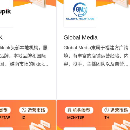
K
Global Media
是tiktok头部本地机构，服
Global Media隶属于福建方广跨
品牌、本地品牌和国际
境，有丰富的店铺运营经验、内
、 越南市场的tiktok平
容、投手、主播团队以及自营海
务。目前youpik合作
外仓，我们会比较了解商家最想
名本土达人，我们提供纯
要的以及根据商家目前的阶段给
全品类带货合作、TSP
与建设性的建议
务和MCN定制商单合
拥有自己研发的团队，
化运营+智能系统来实现
效的服务能力；业务覆
，欢迎品牌商家和我们