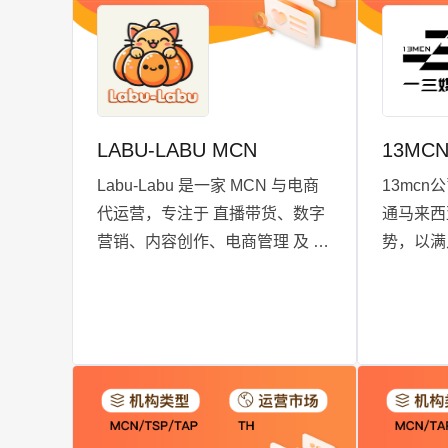
思维赋能
全球品牌
合作伙伴
LABU-LABU MCN
13MC
Labu-Labu 是一家 MCN 与电商
13mc
代运营，专注于 直播带货、数字
通马来西
营销、内容创作、电商管理 及 仓
势，以满
储物流，每日运营 20+ 场直播
优势，双十
（单场 GMV 破 US$100K），并
亚第一，
通过 100,000 平方英尺仓储 处理
人3个，
日均 10,000+ 订单，助力品牌增
金。
长。