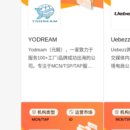
合作。
YODREAM
Uebez
Yodream（元鲸），一家致力于
Uebez
服务100+工厂/品牌成功出海的公
交媒体内
司。专注于MCN/TSP/TAP服
境电商公司
务，拥有本土内容团队，擅长本
商和六国
土内容视频创作及多平台运营。
外本土供
深耕越南、马来西亚市场，提供
有印尼直
服务：越南/马来西亚达人短视频
服务，助
合作、越南本土代播、越南/马来
源丰富并
西亚原创视频创作、越南/马来西
亚平台代运营。