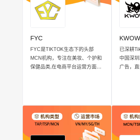
广泛覆盖印度尼西亚、马来西
果。
亚、菲律宾、泰国及新加坡，随
着业务的持续扩张，这一版图仍
在不断延伸。SeaHub Media，您
FYC
KWOW
在全球数字营销领域的理想伙
伴。
FYC是TIKTOK⽣态下的头部
已深耕Ti
MCN机构，专注在美妆、个护和
中国深圳
保健品类,在电商平台运营⽅⾯有
广告，直
8年的经验,拥有本地和国际专业
队之前具
的MCN团队，拥有超过 250+ 名
于阿里巴
KOL，包括 TikTok、YouTube、
深耕泰国
Instagram顶级创作者和超⼤粉丝
品。
数创作者，覆盖的粉丝总量超过
2 亿，已为 50 多个知名品牌提供
服务，客⼾来⾃多个⾏业，包括
Victoria Care Indonesia Group、