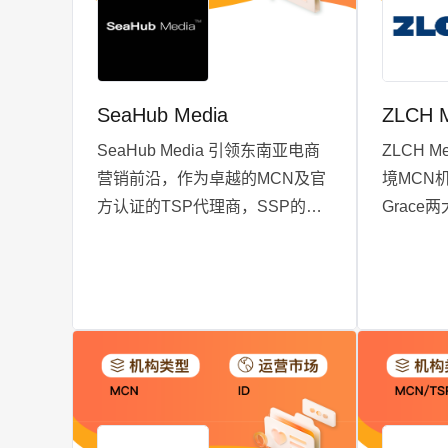
SeaHub Media
ZLCH 
SeaHub Media 引领东南亚电商
ZLCH 
营销前沿，作为卓越的MCN及官
境MCN
方认证的TSP代理商，SSP的杰
Grac
出代表，我们专注于为全球品牌
定细分市
量身打造一站式东南亚平台电商
质创作者，
营销策略。总部位于印度尼西亚
们为全球
的心脏地带，SeaHub Media不仅
销方案，
拥有超过50间先进直播间，更汇
市场中脱
聚了超过3000名才华横溢的内容
营与创新
创作者，共同编织创意与商业的
化创作者
辉煌篇章。我们的服务网络现已
确保每一