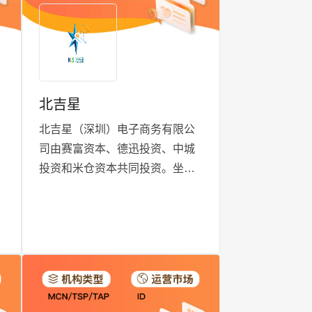
东南亚国家，目前已总部南宁运
营中心经孵化精品Tiktok单账号
200+万粉丝，矩阵粉丝千万。
北吉星
北吉星（深圳）电子商务有限公
司由赛富资本、德迅投资、中城
投资和米仓资本共同投资。坐落
位
于深圳, 是一家获得TikTok全球认
证的TAP/MCN 合作伙伴， 亦是
欧美、东南亚出海生态的先行
者。依托于中国深圳的跨境生态
链，我们专注于为志在拓展国际
市场的中国企业提供出海服务。
我们的服务涵盖从TikTok店铺开