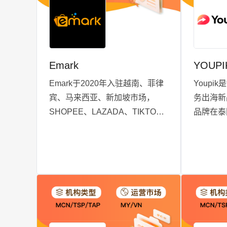
Paragon Group 和 UltraSakti
Group 等。
Emark
YOUPI
Emark于2020年入驻越南、菲律
Youpik
宾、马来西亚、新加坡市场，
务出海新
SHOPEE、LAZADA、TIKTOK
品牌在泰国
全平台触达。越南老街以及广西
台上展开业
南宁设立直播基地，包含100个直
超10万
播间，200+主播，运营团队达
佣金达人
200人
代运营服
作；我们
通过本地
精细和高
盖全品类