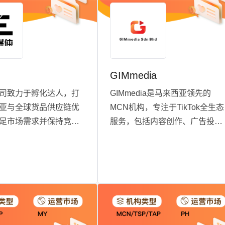
品牌破圈，致力于成为
深耕东南亚市场的首选
。
N
GIMmedia
n公司致力于孵化达人，打
GIMmedia是马来西亚领先的
亚与全球货品供应链优
MCN机构，专注于TikTok全生态
足市场需求并保持竞争
服务，包括内容创作、广告投放
一fashion类目马来西
和店铺运营。我们拥有超过200
 公司目前拥有百万级达
达人，成功打造多个月销百万的
单场直播破GMV10万美
品牌，并与汤臣倍健、华润39、
诺特兰德、海澜之家等知名品牌
合作。凭借创意、数据驱动的策
略和深刻的市场洞察，持续为客
户创造卓越成果。