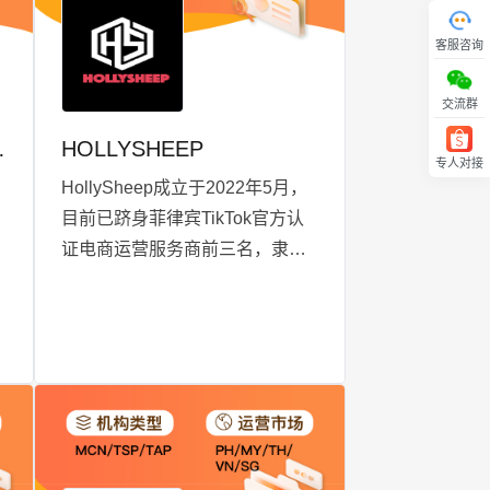
覆盖面。我们强调在树立品牌海
客服咨询
外形象的同时，注重ROI提升，
全面扩大品牌的出海竞争优势。
交流群
IONAL
HOLLYSHEEP
专人对接
回顶部
HollySheep成立于2022年5月，
目前已跻身菲律宾TikTok官方认
证电商运营服务商前三名，隶属
于吉姆威跨境旗下。我们专注为
TikTok菲律宾站点商家提供一流
的电商直播、短视频创意生产、
商业广告投放和品牌全案营销等
全方位服务。以客户利益为核
心，通过专业的内容运营和流量
运营，精准匹配并创造消费者需