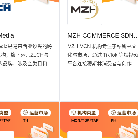
Media
MZH COMMERCE SD
Media是马来西亚领先的跨
MZH MCN 机构专注于穆斯林文
机构，旗下运营ZLCH与
化与市场，通过 TikTok 等短视
e两大品牌，涉及全类目和特
平台连接穆斯林消费者与创作
场。凭借超过1000位优
者，致力于成为东南亚乃至全球
深耕TikTok平台，我
穆斯林市场中具有影响力的数字
卖家提供高效的达人营
内容传播机构。我们的目标是通
帮助品牌在竞争激烈的
过优质内容和精准营销，赋能品
颖而出。通过精细化运
牌和创作者，推动穆斯林文化的
激励机制，我们持续优
传播与商业变现。
与卖家间的合作关系，
场营销都能实现最佳效