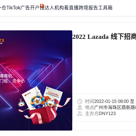
外仓
TikTok广告开户
找达人机构
看直播
跨境报告
工具箱
2022 Lazada 线
时间
2022-01-15 08:00 至 
地点
广州市海珠区鼎新路
主办方
DNY123