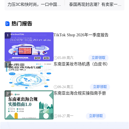
力压3C和快时尚，一口中国陶
泰国再现封店潮？有卖家一夜
瓷锅冲进TikTok东南亚前十
5家店全军覆没
热门报告
TikTok Shop 2026年一季度报告
1
05-09 周六
立即领取
东南亚美妆市场机遇（白皮书）
2
09-24 周三
立即领取
东南亚出海合规实操指南手册
3
10-27 周一
立即领取