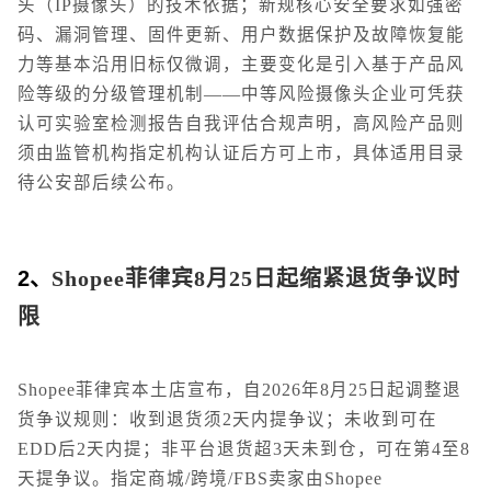
头（IP摄像头）的技术依据；新规核心安全要求如强密
码、漏洞管理、固件更新、用户数据保护及故障恢复能
力等基本沿用旧标仅微调，主要变化是引入基于产品风
险等级的分级管理机制——中等风险摄像头企业可凭获
认可实验室检测报告自我评估合规声明，高风险产品则
须由监管机构指定机构认证后方可上市，具体适用目录
待公安部后续公布。
2、
Shopee菲律宾8月25日起缩紧退货争议时
限
Shopee菲律宾本土店宣布，自2026年8月25日起调整退
货争议规则：收到退货须2天内提争议；未收到可在
EDD后2天内提；非平台退货超3天未到仓，可在第4至8
天提争议。指定商城/跨境/FBS卖家由Shopee