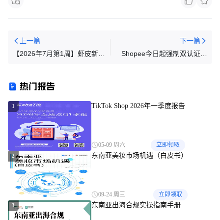
上一篇
下一篇
【2026年7月第1周】虾皮新加
Shopee今日起强制双认证；
坡站：多平台费率税费新政、
Shopee七大站点同步调整该政
7 月大促、全类目选品趋势
策；菲律宾举办10万人大游行
热门报告
TikTok Shop 2026年一季度报告
1
05-09 周六
立即领取
东南亚美妆市场机遇（白皮书）
2
09-24 周三
立即领取
东南亚出海合规实操指南手册
3