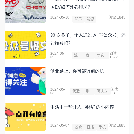
国EV如何外卷印尼？
2024-05-10
阅读 1845
印尼
能源
30 岁多了，个人通过 AI 写公众号，还
能挣钱吗？
2024-05-
阅读
流
素
信息
09
1577
量
材
流
创业路上，你可能遇到的坑
2024-05-
阅读
代运
刷
解决方
08
1317
营
单
案
生活里一些让人 “卧槽” 的小内容
2024-05-07
阅读 1885
谷歌
直播
手机