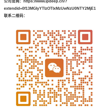
公司官网：
https://www.ipdeep.cn/?
extendid=0f13MGIyYTIzOTIxMzUwNzU0NTY2MjE1
联系二维码：