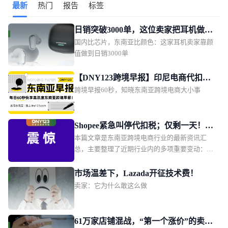
最新
热门
报告
标签
日销突破3000单，这位卖家把耳机做成
国内比芯片，东南亚比颜色：这家耳机卖家靠颜
了东南亚年轻人的时尚单品
值做到日销3000单
【DNY123跨境早报】印尼电商代扣税
跨境早报60秒，知晓东南亚跨境电商大小事
改期11月1日；TikTok Shop推动印尼订
单量增长2.5倍；上缴1628亿！越南将重
点管控电商物流链路
Shopee紧急叫停代扣税；仅剩一天！两
本篇文章是东南亚跨境电商行业的最新资讯汇
大平台被点名全面下架这款产品；
总，主要整理了近期行业内的多项重要变动：包
Shopee新增两大硬核权益
括印尼 0.5% 电商所得税第三次宣布延期；
Shopee 印尼本土店紧急叫停代扣第 22 条所得
市场温差下，Lazada开征技术费！
税；Shopee 越南站点升级商城、优选及优选 + 店
卖家：它为什么敢这么做
铺权益；越南监管部门要求 Shopee、Lazada 两大
平台限期下架违规产品。同时涵盖了泰国电商卖
家集体向贸易竞争委员会投诉；菲律宾海关查获
61万家店铺混战，“第一个涨价”的卖家
两批申报不实的走私烟花爆竹等区域监管动态与