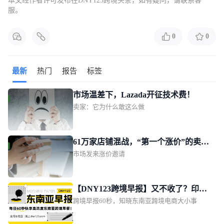
本文经作者许可发布在DNY123跨境头条，如有疑问，请联系客
服。
0
0
最新
热门
报告
标签
市场温差下，Lazada开征技术费！
卖家：它为什么敢这么做
61万家店铺混战，“第一个涨价”的卖家
市场发来涨价邀请
瓜分万亿蛋糕
【DNY123跨境早报】又不收了？印尼
跨境早报60秒，知晓东南亚跨境电商大小事
再次推迟电商代扣税；泰国电商规模预
计达600亿美元；菲律宾2亿比索肉类仓