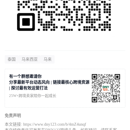
泰国
马来西亚
马来
有一个群想邀请你
分享最新平台动态风向 | 链接最核心跨境资源
| 探讨最有效运营打法
25W+跨境卖家陪你一起成长
免责声明
本文链接:
https://www.dny123.com/b/4mZ4unqf