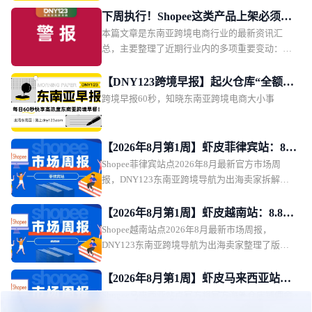
库被端
下周执行！Shopee这类产品上架必须双
本篇文章是东南亚跨境电商行业的最新资讯汇
证；Lazada突增禁运品类；越南强制卖
总，主要整理了近期行业内的多项重要变动：包
家主播实名认证
括 Shopee 越南本土店具备 NFC 技术的银行卡商
品上架必须提交完整有效资质文件；Lazada 新加
【DNY123跨境早报】起火仓库“全额投
坡站点紧急更新跨境禁运清单。同时涵盖越南自
跨境早报60秒，知晓东南亚跨境电商大小事
保”！物流企业硬气回应；马尼拉拦截4
2027 年 1 月起强制平台完成卖家与主播实名认
千万货值“中国进口”；印尼知名商圈起
证；泰国升级外资代持企业审查；印尼将战略自
火
然资源单一出口通道制度提前至 9 月实施；世界
【2026年8月第1周】虾皮菲律宾站：8月
银行下调菲律宾 2027 年 GDP 增长预期等区域监
Shopee菲律宾站点2026年8月最新官方市场周
爆单手册：8.8大促双轮发薪日连开 14个
管动态与行业事件。
报，DNY123东南亚跨境导航为出海卖家拆解专
热搜品精准定价卡位指南
属8月爆单逻辑：站点全月从8月初的8.8大促预售
一路打通8.8峰值日、第一波发薪日大促、美容博
【2026年8月第1周】虾皮越南站：8.8大
览会、风格专场，月末直接衔接第二波发薪日大
Shopee越南站点2026年8月最新市场周报，
促+返校季+9.9预热密集来袭 全品类热
促+9.9大促抢先看，形成连续30天的流量上涨曲
DNY123东南亚跨境导航为出海卖家整理了版权
搜选品与版权运营避坑全指南
线。官方同步公开14个站内顶流热搜品类，覆盖
违规规则、Health & Beauty品类新政、8月全月密
速食火锅、慢回弹玩具、蜘蛛侠周边等多赛道，
集大促排期、平台实时热搜风向四大核心板块的
【2026年8月第1周】虾皮马来西亚站：
同时给出菲律宾比索计价的精准目标售价区间，
一站式运营参考。本次8月站点从月初就开启8.8
Shopee马来西亚站点官方将官方海外仓店铺佣金
海外仓佣金上调至15.12%卖家成本暴涨
帮卖家省去前期市场调研环节，直接匹配本地用
全品类大促，接续返校季主题活动、月中小促、
费率从10.8%统一上调至15.12%（含税率），涨