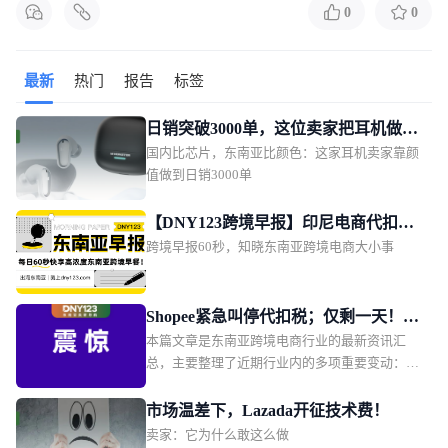
0
0
最新
热门
报告
标签
日销突破3000单，这位卖家把耳机做成
国内比芯片，东南亚比颜色：这家耳机卖家靠颜
了东南亚年轻人的时尚单品
值做到日销3000单
【DNY123跨境早报】印尼电商代扣税
跨境早报60秒，知晓东南亚跨境电商大小事
改期11月1日；TikTok Shop推动印尼订
单量增长2.5倍；上缴1628亿！越南将重
点管控电商物流链路
Shopee紧急叫停代扣税；仅剩一天！两
本篇文章是东南亚跨境电商行业的最新资讯汇
大平台被点名全面下架这款产品；
总，主要整理了近期行业内的多项重要变动：包
Shopee新增两大硬核权益
括印尼 0.5% 电商所得税第三次宣布延期；
Shopee 印尼本土店紧急叫停代扣第 22 条所得
市场温差下，Lazada开征技术费！
税；Shopee 越南站点升级商城、优选及优选 + 店
卖家：它为什么敢这么做