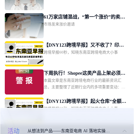
铺权益；越南监管部门要求 Shopee、Lazada 两大
平台限期下架违规产品。同时涵盖了泰国电商卖
家集体向贸易竞争委员会投诉；菲律宾海关查获
61万家店铺混战，“第一个涨价”的卖家
两批申报不实的走私烟花爆竹等区域监管动态与
市场发来涨价邀请
瓜分万亿蛋糕
行业事件。国内机票燃油费再调低据央视新闻报
道，8月5日起国内航线机票燃油附加费再次下
调：800公里以上航线每位成人旅客收取70元，
【DNY123跨境早报】又不收了？印尼
800公里（含）以下收取40元，较此前分别降低
跨境早报60秒，知晓东南亚跨境电商大小事
再次推迟电商代扣税；泰国电商规模预
30元和10元。
计达600亿美元；菲律宾2亿比索肉类仓
库被端
下周执行！Shopee这类产品上架必须双
本篇文章是东南亚跨境电商行业的最新资讯汇
证；Lazada突增禁运品类；越南强制卖
总，主要整理了近期行业内的多项重要变动：包
家主播实名认证
括 Shopee 越南本土店具备 NFC 技术的银行卡商
品上架必须提交完整有效资质文件；Lazada 新加
【DNY123跨境早报】起火仓库“全额投
坡站点紧急更新跨境禁运清单。同时涵盖越南自
跨境早报60秒，知晓东南亚跨境电商大小事
保”！物流企业硬气回应；马尼拉拦截4
2027 年 1 月起强制平台完成卖家与主播实名认
千万货值“中国进口”；印尼知名商圈起
证；泰国升级外资代持企业审查；印尼将战略自
火
然资源单一出口通道制度提前至 9 月实施；世界
活动
从想法到产品——东南亚电商 AI 落地实操大课
关于我们
联系我们
免责申明
银行下调菲律宾 2027 年 GDP 增长预期等区域监