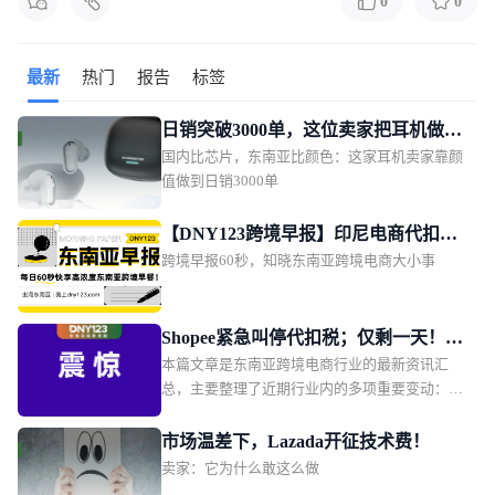
0
0
最新
热门
报告
标签
日销突破3000单，这位卖家把耳机做成
国内比芯片，东南亚比颜色：这家耳机卖家靠颜
了东南亚年轻人的时尚单品
值做到日销3000单
【DNY123跨境早报】印尼电商代扣税
跨境早报60秒，知晓东南亚跨境电商大小事
改期11月1日；TikTok Shop推动印尼订
单量增长2.5倍；上缴1628亿！越南将重
点管控电商物流链路
Shopee紧急叫停代扣税；仅剩一天！两
本篇文章是东南亚跨境电商行业的最新资讯汇
大平台被点名全面下架这款产品；
总，主要整理了近期行业内的多项重要变动：包
Shopee新增两大硬核权益
括印尼 0.5% 电商所得税第三次宣布延期；
Shopee 印尼本土店紧急叫停代扣第 22 条所得
市场温差下，Lazada开征技术费！
税；Shopee 越南站点升级商城、优选及优选 + 店
卖家：它为什么敢这么做
铺权益；越南监管部门要求 Shopee、Lazada 两大