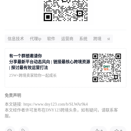
信息技术
代理ip
软件
运营商
系统
跨境
st
有一个群想邀请你
分享最新平台动态风向 | 链接最核心跨境资源
| 探讨最有效运营打法
25W+跨境卖家陪你一起成长
免责声明
本文链接:
https://www.dny123.com/b/SLWAr9k4
本文经作者许可发布在DNY123跨境头条，如有疑问，请联系客
服。