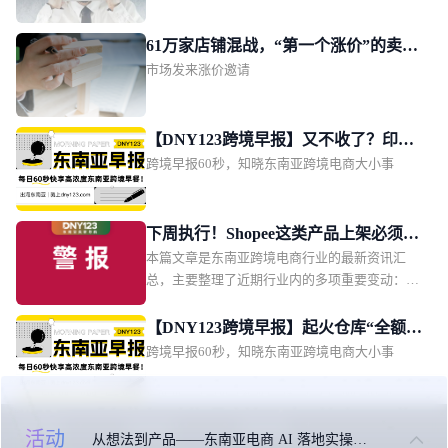
平台限期下架违规产品。同时涵盖了泰国电商卖
家集体向贸易竞争委员会投诉；菲律宾海关查获
61万家店铺混战，“第一个涨价”的卖家
两批申报不实的走私烟花爆竹等区域监管动态与
市场发来涨价邀请
瓜分万亿蛋糕
行业事件。国内机票燃油费再调低据央视新闻报
道，8月5日起国内航线机票燃油附加费再次下
调：800公里以上航线每位成人旅客收取70元，
【DNY123跨境早报】又不收了？印尼
800公里（含）以下收取40元，较此前分别降低
跨境早报60秒，知晓东南亚跨境电商大小事
再次推迟电商代扣税；泰国电商规模预
30元和10元。
计达600亿美元；菲律宾2亿比索肉类仓
库被端
下周执行！Shopee这类产品上架必须双
本篇文章是东南亚跨境电商行业的最新资讯汇
证；Lazada突增禁运品类；越南强制卖
总，主要整理了近期行业内的多项重要变动：包
家主播实名认证
括 Shopee 越南本土店具备 NFC 技术的银行卡商
品上架必须提交完整有效资质文件；Lazada 新加
【DNY123跨境早报】起火仓库“全额投
坡站点紧急更新跨境禁运清单。同时涵盖越南自
跨境早报60秒，知晓东南亚跨境电商大小事
保”！物流企业硬气回应；马尼拉拦截4
2027 年 1 月起强制平台完成卖家与主播实名认
千万货值“中国进口”；印尼知名商圈起
证；泰国升级外资代持企业审查；印尼将战略自
火
然资源单一出口通道制度提前至 9 月实施；世界
关于我们
联系我们
免责申明
银行下调菲律宾 2027 年 GDP 增长预期等区域监
活动
从想法到产品——东南亚电商 AI 落地实操大课