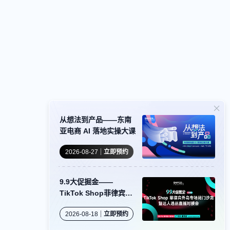
从想法到产品——东南
亚电商 AI 落地实操大课
2026-08-27
立即预约
9.9大促掘金——
TikTok Shop菲律宾外
岛专场闭门沙龙暨达人
2026-08-18
立即预约
选品直播对接会