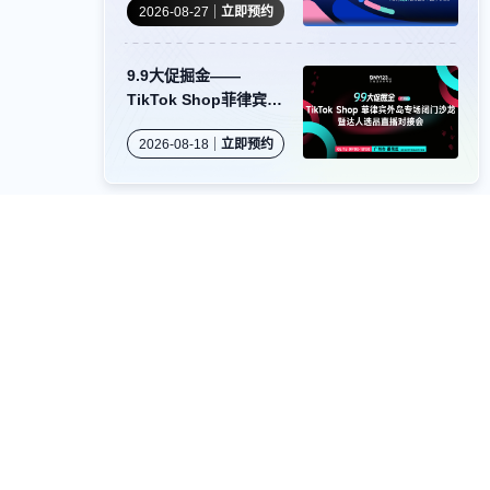
2026-08-27
立即预约
9.9大促掘金——
TikTok Shop菲律宾外
岛专场闭门沙龙暨达人
2026-08-18
立即预约
选品直播对接会
资源对接
卖家社群
服务商商务合作