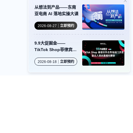
从想法到产品——东南
亚电商 AI 落地实操大课
2026-08-27
立即预约
9.9大促掘金——
TikTok Shop菲律宾外
岛专场闭门沙龙暨达人
2026-08-18
立即预约
选品直播对接会
资源对接
卖家社群
服务商商务合作