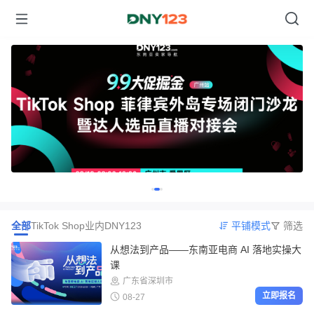
Item
全部
TikTok Shop
业内
DNY123
平铺模式
筛选
2
of
从想法到产品——东南亚电商 AI 落地实操大
课
3
广东省深圳市
立即报名
08-27