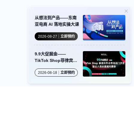
从想法到产品——东南
亚电商 AI 落地实操大课
2026-08-27
立即预约
9.9大促掘金——
TikTok Shop菲律宾外
岛专场闭门沙龙暨达人
2026-08-18
立即预约
选品直播对接会