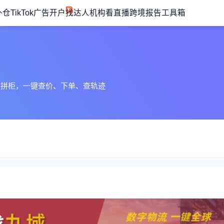
外仓
TikTok广告开户
找达人机构
看直播
跨境报告
工具箱
运拼柜，一键查价、下单、查轨迹