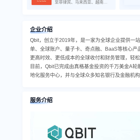
至菲律宾、马来西亚、越南、
泰国、印度尼西亚及中国香港
等市场。 我们提供一站式国际
化服务，涵盖海外公司注册、
综合财税服务、国内外商标注
企业介绍
册以及多元化产品认证 ，旨在
为客户铺设一条通往东南亚市
Qbit，创立于2019年，是一家为全球企业提供一站
场的快速通道，助力其品牌影
单、全球账户、量子卡、奇点融、BaaS等核心
响力实现跨越式增长。
更高时效、更低成本的全球收付和财务管理，轻松
目前，Qbit已完成由真格基金投资的千万美金A轮
地化服务中心，并与全球众多知名银行及金融机构
服务介绍