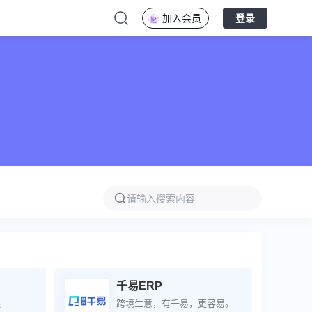
加入会员
登录
千易ERP
连
跨境生意，有千易，更容易。