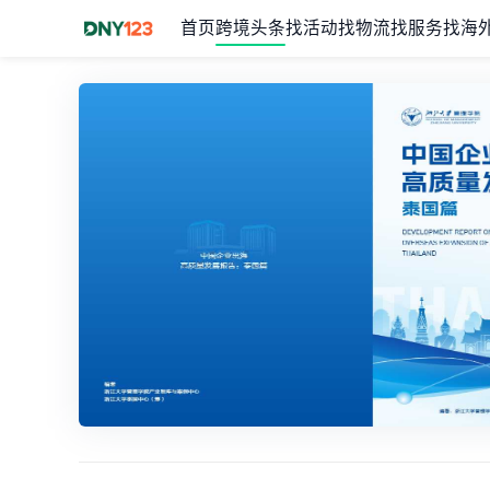
首页
跨境头条
找活动
找物流
找服务
找海