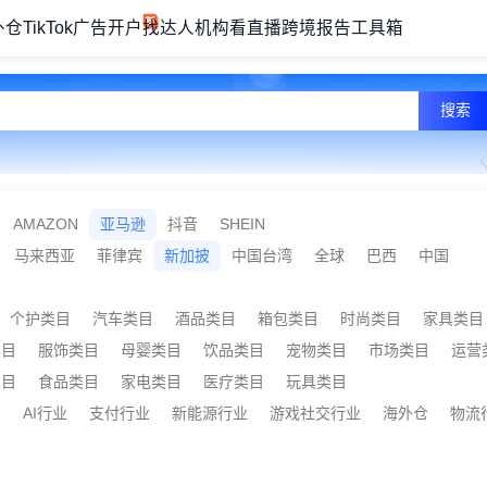
外仓
TikTok广告开户
找达人机构
看直播
跨境报告
工具箱
搜索
AMAZON
亚马逊
抖音
SHEIN
马来西亚
菲律宾
新加披
中国台湾
全球
巴西
中国
个护类目
汽车类目
酒品类目
箱包类目
时尚类目
家具类目
类目
服饰类目
母婴类目
饮品类目
宠物类目
市场类目
运营
类目
食品类目
家电类目
医疗类目
玩具类目
业
AI行业
支付行业
新能源行业
游戏社交行业
海外仓
物流