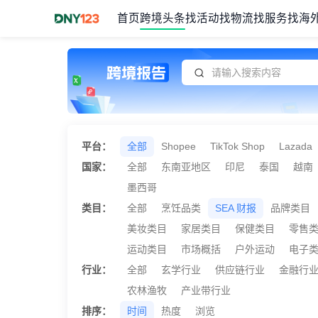
首页
跨境头条
找活动
找物流
找服务
找海
Item
1
of
1
平台：
全部
Shopee
TikTok Shop
Lazada
国家：
全部
东南亚地区
印尼
泰国
越南
墨西哥
类目：
全部
烹饪品类
SEA 财报
品牌类目
美妆类目
家居类目
保健类目
零售
运动类目
市场概括
户外运动
电子
行业：
全部
玄学行业
供应链行业
金融行
农林渔牧
产业带行业
排序：
时间
热度
浏览