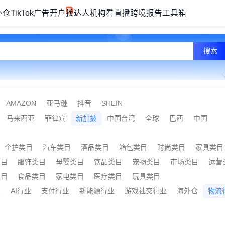
外仓
TikTok广告开户
找达人机构
看直播
跨境报告
工具箱
搜索
AMAZON
亚马逊
抖音
SHEIN
马来西亚
菲律宾
新加披
中国台湾
全球
巴西
中国
个护类目
汽车类目
酒品类目
箱包类目
时尚类目
家具类目
类目
服饰类目
母婴类目
饮品类目
宠物类目
市场类目
运营
类目
食品类目
家电类目
医疗类目
玩具类目
业
AI行业
支付行业
新能源行业
游戏社交行业
海外仓
物流