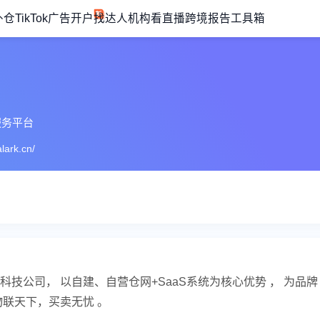
外仓
TikTok广告开户
找达人机构
看直播
跨境报告
工具箱
服务平台
lark.cn/
技公司， 以自建、自营仓网+SaaS系统为核心优势 ， 为品牌
联天下，买卖无忧 。