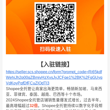
【入驻链接】
https://seller.scs.shopee.cn/form?prompt_code=Ri65kdf
WehiJh2p00qZBmjvHzXvsJyJCFqe1%2BK%2FqGUyq
VdKoyPqfDfFCuZlOdTl3
Shopee全托管让商家出海更简单，畅销新加坡、马来西
亚、菲律宾、泰国、越南、巴西等十个市场。
2024Shopee全托管店铺销售量爆发式增长，过去半年，
最高增幅超过
32倍
。Shopee全托管持续以数字化手段帮