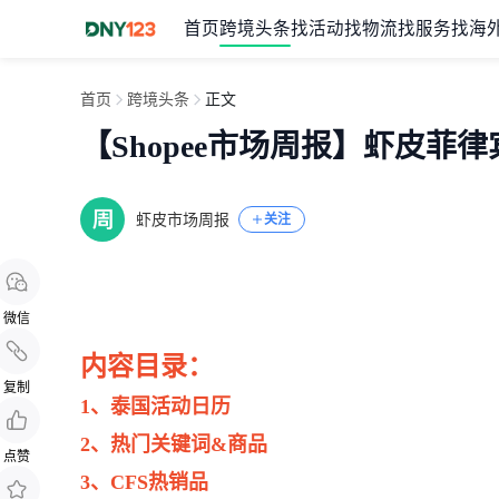
首页
跨境头条
找活动
找物流
找服务
找海
首页
跨境头条
正文
【Shopee市场周报】虾皮菲律
虾皮市场周报
关注
微信
内容目录：
复制
1、泰国活动日历
2、
热门关键词&商品
点赞
3、CFS热销品