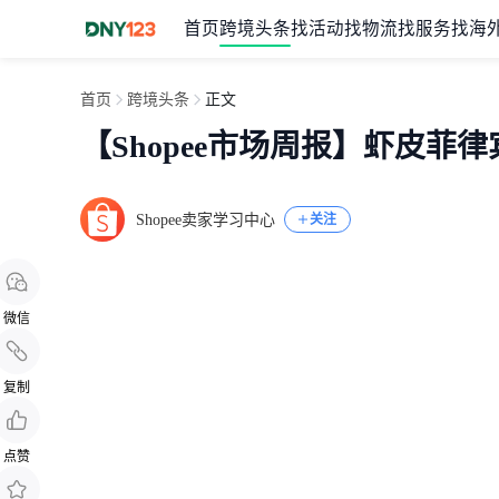
首页
跨境头条
找活动
找物流
找服务
找海
首页
跨境头条
正文
【Shopee市场周报】虾皮菲律
Shopee卖家学习中心
关注
微信
复制
点赞