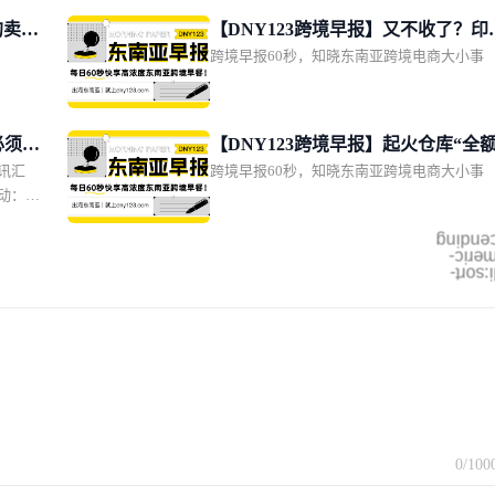
条所得
的卖家
【DNY123跨境早报】又不收了？印
 + 店
跨境早报60秒，知晓东南亚跨境电商大小事
再次推迟电商代扣税；泰国电商规模
da 两
计达600亿美元；菲律宾2亿比索肉类
国电商
海关查
库被端
管动态
必须双
【DNY123跨境早报】起火仓库“全
视新闻
讯汇
跨境早报60秒，知晓东南亚跨境电商大小事
强制卖
保”！物流企业硬气回应；马尼拉拦截
再次下
动：包
千万货值“中国进口”；印尼知名商圈
0元，
银行卡商
火
别降低
ascend
a 新加
numer
越南自
mdi:so
实名认
战略自
施；世界
等区域监
0
/100