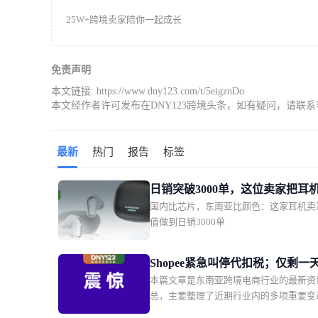
25W+跨境卖家陪你一起成长
免责声明
本文链接:
https://www.dny123.com/t/5eigznDo
本文经作者许可发布在DNY123跨境头条，如有疑问，请联
最新
热门
报告
标签
日销突破3000单，这位卖家把耳
国内比芯片，东南亚比颜色：这家耳机卖
了东南亚年轻人的时尚单品
值做到日销3000单
Shopee紧急叫停代扣税；仅剩一
本篇文章是东南亚跨境电商行业的最新资
大平台被点名全面下架这款产品
总，主要整理了近期行业内的多项重要变
Shopee新增两大硬核权益
括印尼 0.5% 电商所得税第三次宣布延期