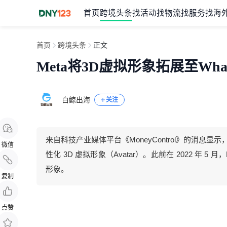
首页
跨境头条
找活动
找物流
找服务
找海
首页
跨境头条
正文
Meta将3D虚拟形象拓展至What
白鲸出海
关注
来自科技产业媒体平台《MoneyControl》的消息显示
微信
性化 3D 虚拟形象（Avatar）。此前在 2022 年 5 月，Me
形象。
复制
点赞