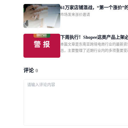
Shopee 印尼本土店紧急叫停代扣第 22 
61万家店铺混战，“第一个涨价”
税；Shopee 越南站点升级商城、优选及优选
市场发来涨价邀请
瓜分万亿蛋糕
铺权益；越南监管部门要求 Shopee、Laza
大平台限期下架违规产品。同时涵盖了泰
卖家集体向贸易竞争委员会投诉；菲律宾
获两批申报不实的走私烟花爆竹等区域监
下周执行！Shopee这类产品上架
与行业事件。国内机票燃油费再调低据央
本篇文章是东南亚跨境电商行业的最新资
证；Lazada突增禁运品类；越南
报道，8月5日起国内航线机票燃油附加费
总，主要整理了近期行业内的多项重要变
家主播实名认证
调：800公里以上航线每位成人旅客收取7
括 Shopee 越南本土店具备 NFC 技术的
800公里（含）以下收取40元，较此前分
品上架必须提交完整有效资质文件；Lazad
30元和10元。
坡站点紧急更新跨境禁运清单。同时涵盖
评论
0
2027 年 1 月起强制平台完成卖家与主播
证；泰国升级外资代持企业审查；印尼将
然资源单一出口通道制度提前至 9 月实
银行下调菲律宾 2027 年 GDP 增长预期
管动态与行业事件。