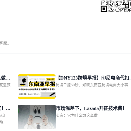
系客服。
机做成
【DNY123跨境早报】印尼电商代扣
家靠颜
跨境早报60秒，知晓东南亚跨境电商大小事
改期11月1日；TikTok Shop推动印
单量增长2.5倍；上缴1628亿！越南
点管控电商物流链路
天！两
市场温差下，Lazada开征技术费！
讯汇
卖家：它为什么敢这么做
；
动：包
；