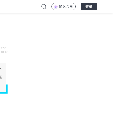
加入会员
登录
13778
 18:12
个
拟