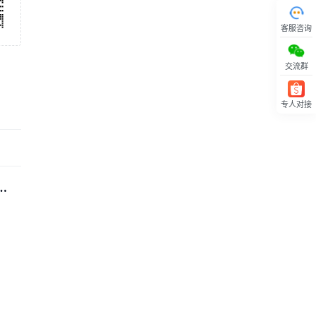
客服咨询
交流群
专人对接
回顶部
税
尼订
将重