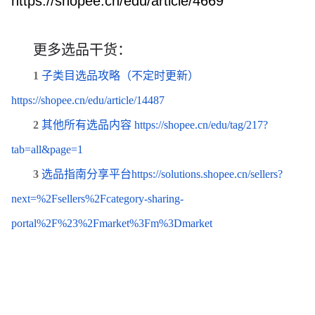
https://shopee.cn/edu/article/4669
更多
选
品干
货
：
1
子
类
目
选
品攻略（不定
时
更新）
https://shopee.cn/edu/article/14487
2
其他所有
选
品内容
https://shopee.cn/edu/tag/217?
tab=all&page=1
3
选
品指南分享平台
https://solutions.shopee.cn/sellers?
next=%2Fsellers%2Fcategory-sharing-
portal%2F%23%2Fmarket%3Fm%3Dmarket