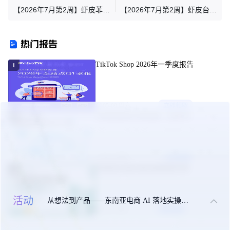
【2026年7月第2周】虾皮菲律
【2026年7月第2周】虾皮台湾
宾站：7.7 大促不会选品？官
站：预售政策调整 + 暑期大促
方热搜关键词与活动日历爆品
怎么选品？官方新规与全品类
热门报告
指南
商机指南
TikTok Shop 2026年一季度报告
1
05-09 周六
立即领取
东南亚美妆市场机遇（白皮书）
2
09-24 周三
立即领取
东南亚出海合规实操指南手册
3
活动
从想法到产品——东南亚电商 AI 落地实操大课
10-27 周一
立即领取