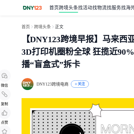
首页
跨境头条
找活动
找物流
找服务
找海
首页
跨境头条
正文
【DNY123跨境早报】马来
3D打印机圈粉全球 狂揽近90%
播“盲盒式”拆卡
DNY123跨境电商
关注
微信
复制
点赞