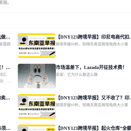
系客服。
机做成
【DNY123跨境早报】印尼电商代扣
家靠颜
跨境早报60秒，知晓东南亚跨境电商大小事
改期11月1日；TikTok Shop推动印
单量增长2.5倍；上缴1628亿！越南
点管控电商物流链路
天！两
市场温差下，Lazada开征技术费！
讯汇
卖家：它为什么敢这么做
；
动：包
；
条所得
的卖家
【DNY123跨境早报】又不收了？印
 + 店
跨境早报60秒，知晓东南亚跨境电商大小事
再次推迟电商代扣税；泰国电商规模
da 两
计达600亿美元；菲律宾2亿比索肉类
国电商
海关查
库被端
管动态
必须双
【DNY123跨境早报】起火仓库“全