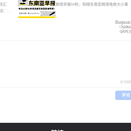
视新闻
讯汇
跨境早报60秒，知晓东南亚跨境电商大小事
强制卖
保”！物流企业硬气回应；马尼拉拦截
再次下
动：包
千万货值“中国进口”；印尼知名商圈
0元，
银行卡商
火
别降低
ascend
a 新加
numer
越南自
mdi:so
实名认
战略自
施；世界
等区域监
0
/100
评论