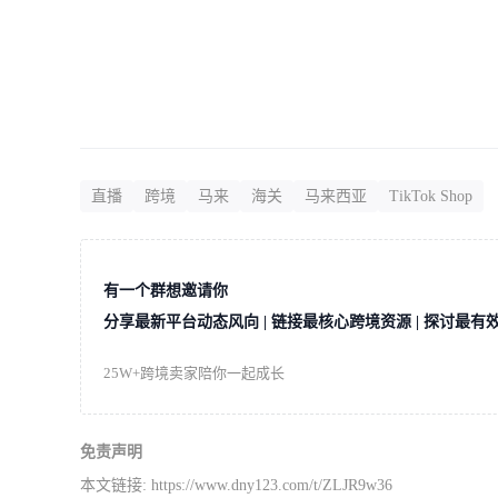
直播
跨境
马来
海关
马来西亚
TikTok Shop
有一个群想邀请你
分享最新平台动态风向 | 链接最核心跨境资源 | 探讨最有
25W+跨境卖家陪你一起成长
免责声明
本文链接:
https://www.dny123.com/t/ZLJR9w36