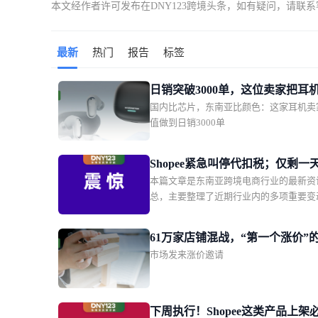
本文经作者许可发布在DNY123跨境头条，如有疑问，请联
最新
热门
报告
标签
日销突破3000单，这位卖家把耳
国内比芯片，东南亚比颜色：这家耳机卖
了东南亚年轻人的时尚单品
值做到日销3000单
Shopee紧急叫停代扣税；仅剩一
本篇文章是东南亚跨境电商行业的最新资
大平台被点名全面下架这款产品
总，主要整理了近期行业内的多项重要变
Shopee新增两大硬核权益
括印尼 0.5% 电商所得税第三次宣布延期
Shopee 印尼本土店紧急叫停代扣第 22 
61万家店铺混战，“第一个涨价”
税；Shopee 越南站点升级商城、优选及优选
市场发来涨价邀请
瓜分万亿蛋糕
铺权益；越南监管部门要求 Shopee、Laza
大平台限期下架违规产品。同时涵盖了泰
卖家集体向贸易竞争委员会投诉；菲律宾
获两批申报不实的走私烟花爆竹等区域监
下周执行！Shopee这类产品上架