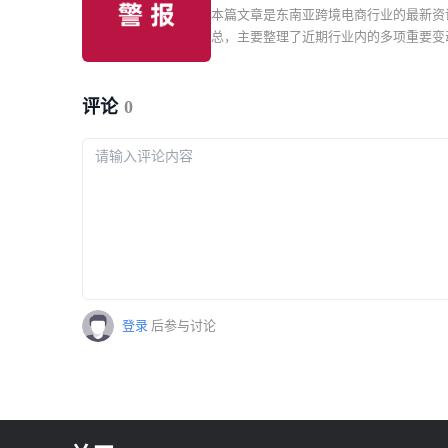
与行业事件。国内机票燃油费再调低据央
本篇文章是东南亚跨境电商行业的最新资
证；Lazada突增禁运品类；越南
报道，8月5日起国内航线机票燃油附加费
总，主要整理了近期行业内的多项重要变
家主播实名认证
调：800公里以上航线每位成人旅客收取7
括 Shopee 越南本土店具备 NFC 技术的
800公里（含）以下收取40元，较此前分
品上架必须提交完整有效资质文件；Lazad
30元和10元。
坡站点紧急更新跨境禁运清单。同时涵盖
评论
0
2027 年 1 月起强制平台完成卖家与主播
证；泰国升级外资代持企业审查；印尼将
然资源单一出口通道制度提前至 9 月实
银行下调菲律宾 2027 年 GDP 增长预期
管动态与行业事件。
登录
后参与讨论