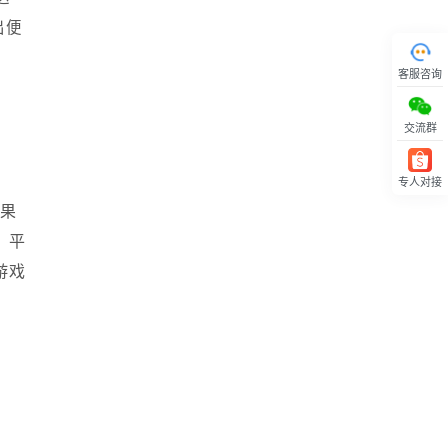
出便
客服咨询
交流群
专人对接
回顶部
结果
；平
游戏