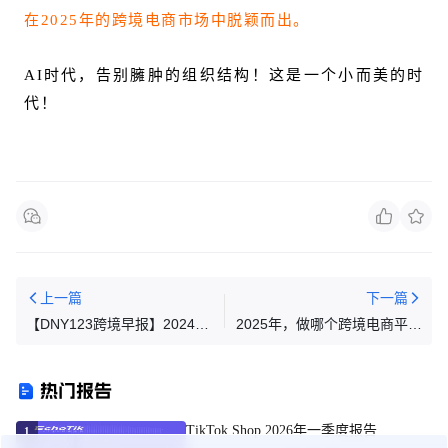
在2025年的跨境电商市场中脱颖而出。
AI时代，告别臃肿的组织结构！这是一个小而美的时
代！
上一篇
下一篇
【DNY123跨境早报】2024年
2025年，做哪个跨境电商平台
Shopee新加坡每月访问量达到
比较好？（内含各平台绿通）
1321万次；Bukalapak与贸易
热门报告
部举行会议，聚焦数字化转
型；马来槟城仓库查获大量无
TikTok Shop 2026年一季度报告
1
认证冒牌家电，中国卖家受查