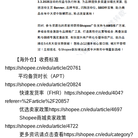
【海外仓】收费标准
https://shopee.cn/edu/article/20761
平均备货时长（APT）
https://shopee.cn/edu/article/20824
快速发货率（FHR）
https://shopee.cn/edu/404?
referer=%2Farticle%2F20857
优选卖家政策
https://shopee.cn/edu/article/4697
Shopee商城卖家政策
https://shopee.cn/edu/article/4722
更多资讯请点击查看
https://shopee.cn/edu/category?