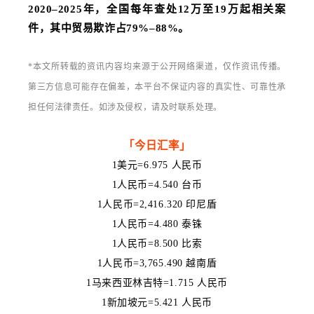
2020–2025年，全国每年查处12万至19万起相关案
件，其中贸易欺诈占79%–88%。
*
本文所转载的资讯内容均来源于公开网络渠道，仅作资讯传播。
第三方信息可能存在偏差，本平台不保证内容的真实性、可靠性承
担任何法律责任。如涉及侵权，请及时联系处理。
「今日汇率」
1美元=6.975
人民币
1人民币=4.540 台币
1人民币=2,416.320 印尼盾
1人民币=4.480 泰铢
1人民币=8.500 比索
1人民币=3,765.490 越南盾
1
马来西亚林吉特
=1.715
人民币
1
新加坡元
=5.421
人民币