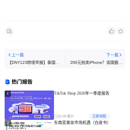
上一篇
下一篇
【DNY123跨境早报】泰国将
200元拍卖iPhone？该国狠砸
启动双重用途物品出口许可
千亿假货，90%用户为品牌溢
制；Shopee领涨，本土品牌崛
价买单
热门报告
起与政策调整影响；顺丰新加
坡与CWT签署备忘录
TikTok Shop 2026年一季度报告
1
05-09 周六
立即领取
东南亚美妆市场机遇（白皮书）
2