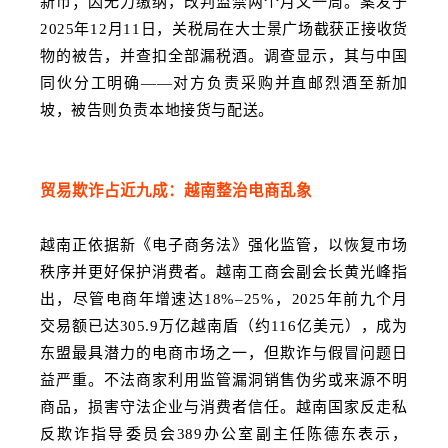
新币；因无力缴纳，改判监禁两个月又一周。案发于
2025年12月11日，关税局在大士景广场截获正接收货
物的被告，并查扣全部漏税酒。调查显示，其与中国
同伙分工明确——对方负责采购并直邮烈酒至新加
坡，被告则负责本地接货与配送。
贸易欺诈占近九成：越南整治电商乱象
越南正依据新《电子商务法》强化监管，以恢复市场
秩序并更好保护消费者。越南工商会副会长黄光峰指
出，尽管电商年增速达18%–25%，2025年前九个月
交易额已达305.9万亿越南盾（约116亿美元），成为
东盟最具潜力的电商市场之一，但欺诈与假冒问题日
益严重。不法商家利用监管漏洞销售伪劣或来源不明
商品，损害守法企业与消费者信任。越南国家反走私
反欺诈指导委员会389办公室副主任陈德东表示，