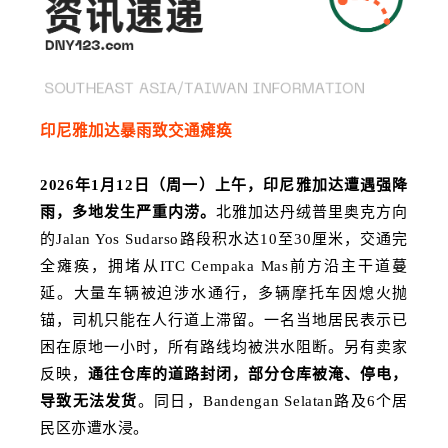
印尼雅加达暴雨致交通瘫痪
2026年1月12日（周一）上午，印尼雅加达遭遇强降
雨，多地发生严重内涝。
北雅加达丹绒普里奥克方向
的Jalan Yos Sudarso路段积水达10至30厘米，交通完
全瘫痪，拥堵从ITC Cempaka Mas前方沿主干道蔓
延。大量车辆被迫涉水通行，多辆摩托车因熄火抛
锚，司机只能在人行道上滞留。一名当地居民表示已
困在原地一小时，所有路线均被洪水阻断。另有卖家
反映，
通往仓库的道路封闭，部分仓库被淹、停电，
导致无法发货
。同日，Bandengan Selatan路及6个居
民区亦遭水浸。