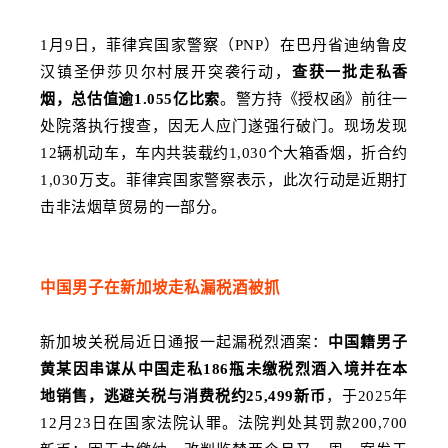
1月9日，菲律宾国家警察（PNP）在巴丹省迪纳鲁皮
汉镇圣伊莎贝尔村展开突袭行动，
查获一批走私香
烟，总估值逾1.055亿比索
。警方持《授权函》前往一
处院落执行搜查，因无人应门遂强行破门。现场发现
12辆机动车，车内共装载约1,030个大箱香烟，折合约
1,030万支。
菲律宾国家警察
表示，此次行动是近期打
击非法烟草贸易的一部分。
中国男子在新加坡走私漏税酒被抓
新加坡关税局近日通报一起漏税烈酒案：
中国籍男子
黄某因串谋从中国走私186瓶未缴税烈酒入境并在本
地销售，逃避关税与消费税约25,499新币
，于2025年
12月23日在国家法院认罪。法院判处其罚款200,700