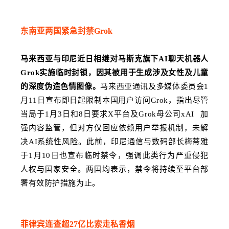
东南亚两国紧急封禁Grok
马来西亚与印尼近日相继对马斯克旗下AI聊天机器人
Grok实施临时封锁，因其被用于生成涉及女性及儿童
的深度伪造色情图像。
马来西亚通讯及多媒体委员会1
月11日宣布即日起限制本国用户访问Grok，指出尽管
当局于1月3日和8日要求X平台及
Grok母公司
xAI
加
强内容监管，但对方仅回应依赖用户举报机制，未解
决AI系统性风险。此前，印尼通信与数码部长梅蒂雅
于1月10日也宣布临时禁令，强调此类行为严重侵犯
人权与国家安全。两国均表示，禁令将持续至平台部
署有效防护措施为止。
菲律宾连查超27亿比索走私香烟