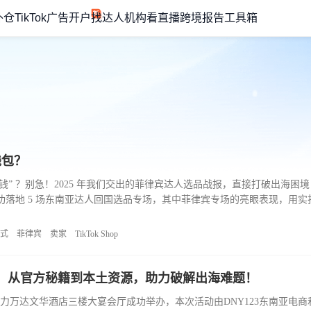
外仓
TikTok广告开户
找达人机构
看直播
跨境报告
工具箱
钱包？
 ？别急！2025 年我们交出的菲律宾达人选品战报，直接打破出海困境 —
功落地 5 场东南亚达人回国选品专场，其中菲律宾专场的亮眼表现，用实打
不可估量的潜力。作为出海卖家的 “掘金热土”，eMarketer 数据
式
菲律宾
卖家
TikTok Shop
营：从官方秘籍到本土资源，助力破解出海难题！
在泉州富力万达文华酒店三楼大宴会厅成功举办，本次活动由DNY123东南亚