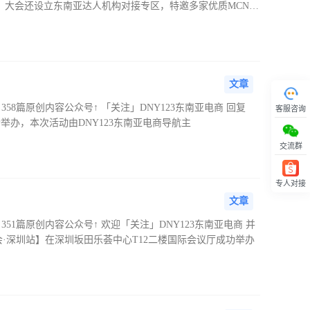
时，大会还设立东南亚达人机构对接专区，特邀多家优质MCN及
文章
法！358篇原创内容公众号↑ 「关注」DNY123东南亚电商 回复
客服咨询
成功举办，本次活动由DNY123东南亚电商导航主
交流群
专人对接
回顶部
文章
法！351篇原创内容公众号↑ 欢迎「关注」DNY123东南亚电商 并
会·深圳站】在深圳坂田乐荟中心T12二楼国际会议厅成功举办