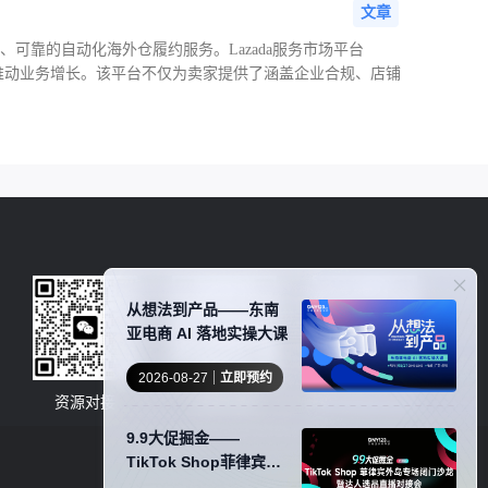
文章
安全、可靠的自动化海外仓履约服务。Lazada服务市场平台
营效率，推动业务增长。该平台不仅为卖家提供了涵盖企业合规、店铺
从想法到产品——东南
亚电商 AI 落地实操大课
2026-08-27
立即预约
资源对接
卖家社群
服务商商务合作
9.9大促掘金——
TikTok Shop菲律宾外
岛专场闭门沙龙暨达人