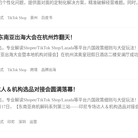
颈等方面的个性化问题，提供面对面的定制化解决方案，精准破解经营难题。同
式
TikTok Shop
泉州
白皮书
！东南亚出海大会在杭州炸翻天！
业解读Shopee/TikTok Shop/Lazada等平台六国政策细则与大促玩
p内贸商家东南亚出海大会暨本地机构对接会】在杭州滨奥皇冠假日酒店二楼安澜厅
式
TikTok Shop
跨境
品牌出海
达人＆机构选品对接会圆满落幕！
业解读Shopee/TikTok Shop/Lazada等平台六国政策细则与大促玩
6月17日，【东南亚商机解码系列第三站——印尼专场达人＆机构选品对接
式
印尼
深圳
运营