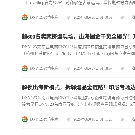
TikTok Shop官方经理针对商家在店铺运营、增长瓶
TSP机构现场驻场，覆盖美
DNY123跨境电商
2025年08月26日 01:10:09
一站
超600名卖家挤爆现场，出海掘金干货全曝光
DNY123东南亚电商DNY123深度追踪东南亚跨境电商每日动态，专
【杭州】获取PPT6月26日，【2025 TikTok Sho
DNY123跨境电商
2025年06月27日 01:18:57
一站
解锁出海新模式，拆解爆品全链路！印尼专场
DNY123东南亚电商DNY123深度追踪东南亚跨境电商每日动态，专
设为星标DNY123东南亚导航（点击小视频查看现场盛况）
DNY123跨境电商
2025年06月18日 01:11:25
一站