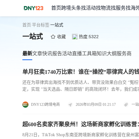
首页
跨境头条
找活动
找物流
找服务
找海
首页
平台标签
一站式
/
/
一站式
收藏
热度:5322
最新
文章
快讯
报告
活动
直播
工具箱
知识大纲
服务商
单月狂卖1740万比索！谁在“操控”菲律宾人的
还在为菲律宾出海找不到优质达人、带货没效果白白交 “冤枉钱”
定，实现 “当天选品、隔日即销” 的高效闭环！去年，我们成
迭代升级筑牢了坚实根基。而这份成绩的背后，是菲律宾电商市场
强劲的消费潜力，成为全球出海卖家的必争之地。
DNY123跨境电商
2026年03月09日 01:21:17
一站
超600名卖家齐聚泉州！这场新商家孵化训练
8月21日，TikTok Shop东南亚跨境新商家孵化训练营