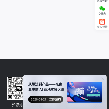
客服咨询
交流群
专人对接
回顶部
从想法到产品——东南
亚电商 AI 落地实操大课
2026-08-27
立即预约
资源对接
卖家社群
服务商商务合作