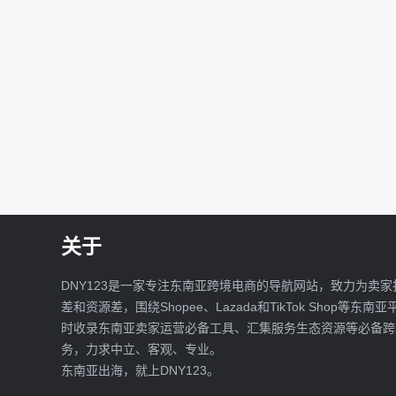
关于
DNY123是一家专注东南亚跨境电商的导航网站，致力为卖家
差和资源差，围绕Shopee、Lazada和TikTok Shop等东南
时收录东南亚卖家运营必备工具、汇集服务生态资源等必备跨
务，力求中立、客观、专业。
东南亚出海，就上DNY123。