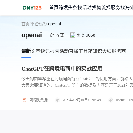
首页
跨境头条
找活动
找物流
找服务
找海
首页
平台标签
openai
/
/
openai
收藏
热度:9658
最新
文章
快讯
报告
活动
直播
工具箱
知识大纲
服务商
ChatGPT在跨境电商中的实战应用
今天的内容希望在跨境电商行业ChatGPT的使用方面，能给大家提供一些思路，今天的主要内容包括两个方面： 
大家需要知道的，ChatGPT 所有的数据及内容是基于2021年及2
嘀嗒狗数据
2023年02月10日 01:05:49
openai
sh