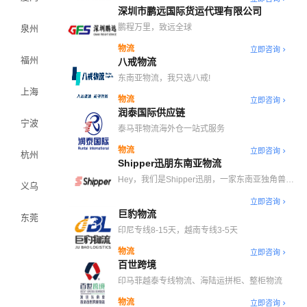
深圳市鹏远国际货运代理有限公司
鹏程万里，致远全球
泉州
物流
立即咨询
福州
八戒物流
东南亚物流，我只选八戒!
上海
物流
立即咨询
润泰国际供应链
宁波
泰马菲物流海外仓一站式服务
物流
立即咨询
杭州
Shipper迅朋东南亚物流
Hey，我们是Shipper迅朋，一家东南亚独角兽物
义乌
流科技公司，总部位于雅加达，在印尼35个城市
立即咨询
自营300家仓储中心，主营东南亚头程物流、印尼
巨豹物流
海外仓。
东莞
印尼专线8-15天，越南专线3-5天
物流
立即咨询
百世跨境
印马菲越泰专线物流、海陆运拼柜、整柜物流
物流
立即咨询