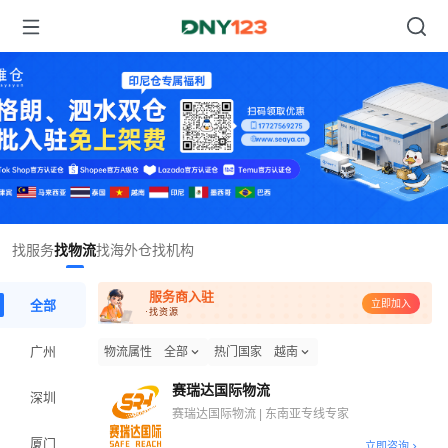
Item
找服务
找物流
找海外仓
找机构
1
of
服务商入驻
1
全部
立即加入
·找资源
广州
物流属性
全部
热门国家
越南
赛瑞达国际物流
深圳
赛瑞达国际物流 | 东南亚专线专家
厦门
立即咨询