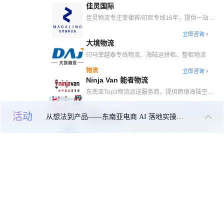
佳灵国际
佳灵物流专注菲律宾/印尼专线16年，提供一站式
国际仓储、海/空运及门到门配送服务。
立即咨询
大境物流
印马菲越泰专线物流、海陆运拼柜、整柜物流
物流
立即咨询
Ninja Van 能者物流
东南亚Top3物流派送服务商，提供跨境海陆空干
线、自营海外仓、末端派送等一站式跨境物流解决
物流
立即咨询
方案
活动
从想法到产品——东南亚电商 AI 落地实操大课
星越供应链
支持双清/正清，价格透明 国内外自主报关团队
立即咨询
喜运达
东南亚物流，就用喜运达！
物流
立即咨询