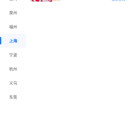
方案
泉州
福州
上海
宁波
杭州
义乌
东莞