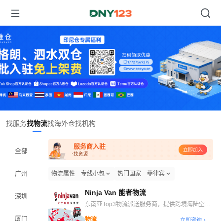
Item
找服务
找物流
找海外仓
找机构
1
of
服务商入驻
1
全部
立即加入
·找资源
广州
物流属性
专线小包
热门国家
菲律宾
Ninja Van 能者物流
深圳
东南亚Top3物流派送服务商，提供跨境海陆空干
线、自营海外仓、末端派送等一站式跨境物流解决
厦门
物流
立即咨询