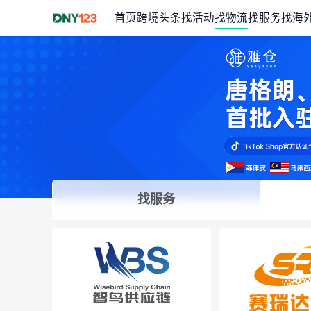
首页
跨境头条
找活动
找物流
找服务
找海
台湾
找服务
Item
1
of
1