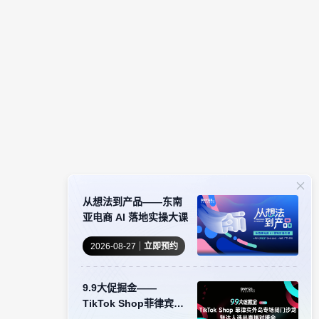
从想法到产品——东南
亚电商 AI 落地实操大课
2026-08-27
立即预约
9.9大促掘金——
TikTok Shop菲律宾外