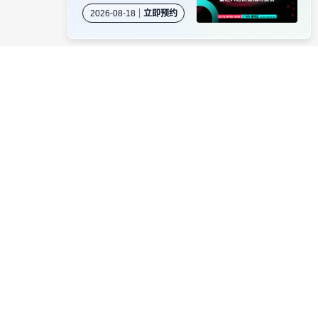
岛专场闭门沙龙暨达人
2026-08-18
立即预约
选品直播对接会
资源对接
卖家社群
服务商商务合作
当受骗。