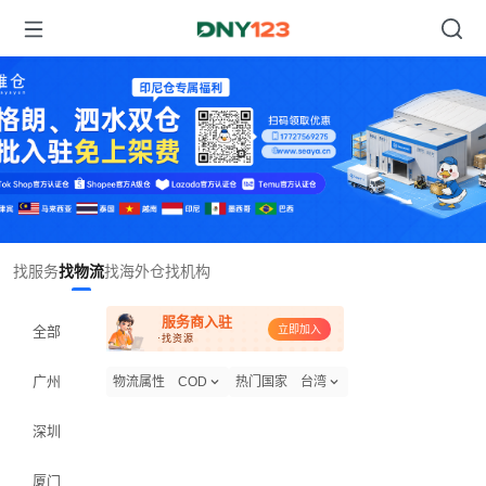
Item
找服务
找物流
找海外仓
找机构
1
of
服务商入驻
1
全部
立即加入
·找资源
广州
物流属性
COD
热门国家
台湾
深圳
厦门