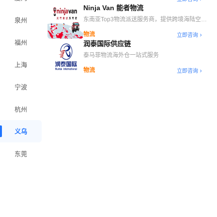
Ninja Van 能者物流
东南亚Top3物流派送服务商，提供跨境海陆空干
泉州
线、自营海外仓、末端派送等一站式跨境物流解决
物流
立即咨询
方案
福州
润泰国际供应链
泰马菲物流海外仓一站式服务
上海
物流
立即咨询
宁波
杭州
义乌
东莞