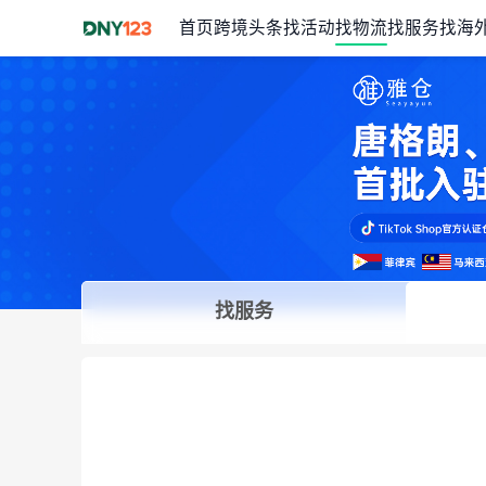
首页
跨境头条
找活动
找物流
找服务
找海
找服务
Item
1
of
1