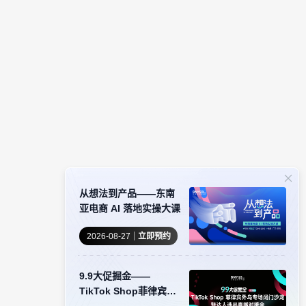
从想法到产品——东南
亚电商 AI 落地实操大课
2026-08-27
立即预约
9.9大促掘金——
TikTok Shop菲律宾外