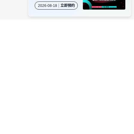
岛专场闭门沙龙暨达人
2026-08-18
立即预约
选品直播对接会
资源对接
卖家社群
服务商商务合作
当受骗。