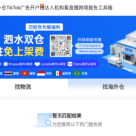
外仓
TikTok广告开户
找达人机构
看直播
跨境报告
工具箱
找物流
找海外仓
暂无匹配结果
为您推荐以下热门服务商