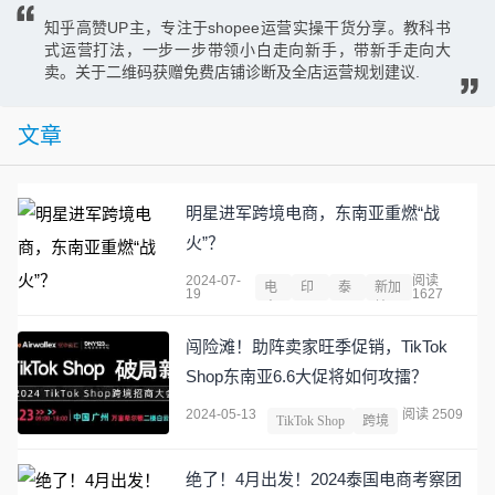
知乎高赞UP主，专注于shopee运营实操干货分享。教科书
式运营打法，一步一步带领小白走向新手，带新手走向大
卖。关于二维码获赠免费店铺诊断及全店运营规划建议.
文章
明星进军跨境电商，东南亚重燃“战
火”？
2024-07-
阅读
电
印
泰
新加
19
1627
商
尼
国
坡
闯险滩！助阵卖家旺季促销，TikTok
Shop东南亚6.6大促将如何攻擂？
2024-05-13
阅读 2509
TikTok Shop
跨境
绝了！4月出发！2024泰国电商考察团