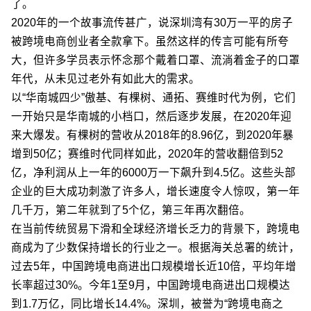
了。
2020年的一个故事流传甚广，说深圳湾有30万一平的房子
被跨境电商创业者全款拿下。虽然这样的传言可能有所夸
大，但许多学员表示怀念那个戴着口罩、流淌着金子的口罩
年代，从未见过老外有如此大的需求。
以“华南城四少”傲基、有棵树、通拓、赛维时代为例，它们
一开始只是华南城的小档口，然后逐步发展，在2020年迎
来大爆发。有棵树的营收从2018年的8.96亿，到2020年暴
增到50亿；赛维时代同样如此，2020年的营收翻倍到52
亿，净利润从上一年的6000万一下飙升到4.5亿。这些头部
企业的巨大成功刺激了许多人，增长速度令人惊叹，第一年
几千万，第二年就到了5个亿，第三年再次翻倍。
在当前传统贸易下滑和全球经济增长乏力的背景下，跨境电
商成为了少数保持增长的行业之一。根据海关总署的统计，
过去5年，中国跨境电商进出口规模增长近10倍，平均年增
长率超过30%。今年1至9月，中国跨境电商进出口规模达
到1.7万亿，同比增长14.4%。深圳，被誉为“跨境电商之