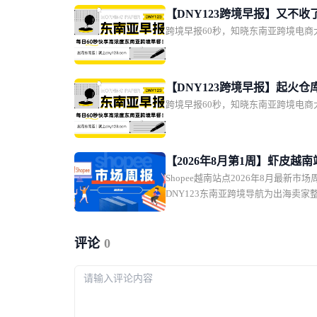
【DNY123跨境早报】又不收
跨境早报60秒，知晓东南亚跨境电商
再次推迟电商代扣税；泰国电
计达600亿美元；菲律宾2亿
库被端
【DNY123跨境早报】起火仓
跨境早报60秒，知晓东南亚跨境电商
保”！物流企业硬气回应；马尼
千万货值“中国进口”；印尼知
火
【2026年8月第1周】虾皮越南站
Shopee越南站点2026年8月最新市场
促+返校季+9.9预热密集来袭 
DNY123东南亚跨境导航为出海卖家
搜选品与版权运营避坑全指南
违规规则、Health & Beauty品类新
密集大促排期、平台实时热搜风向四
的一站式运营参考。本次8月站点从
评论
0
8.8全品类大促，接续返校季主题活
促、发薪日促销后，月末同步启动9.
当前雨衣、面膜、手机壳、防晒等品
Top20，且当前美妆类放开证书限制