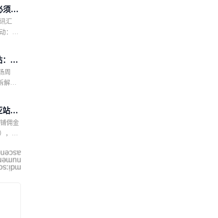
必须双
讯汇
强制卖
动：包
银行卡商
a 新加
站：8
越南自
市场周
连开
实名认
拆解专
战略自
大促预
施；世界
促、美容
等区域监
亚站：
发薪日
店铺佣金
本暴涨
流量上涨
率），涨
禁品避
品类，覆
26年2
多赛
ending
的技术
售价区
meric-
场周报
i:sort-
匹配本
价避坑
热搜关
禁品B
套装优