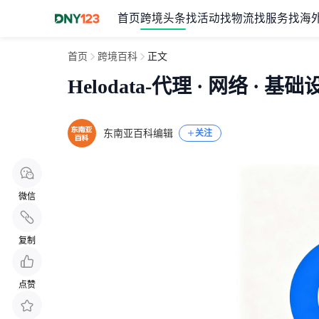
首页
跨境头条
找活动
找物流
找服务
找海
首页
跨境百科
正文
Helodata-代理 · 网络 · 基
东南亚百科编辑
关注
微信
复制
点赞