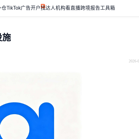
外仓
TikTok广告开户
找达人机构
看直播
跨境报告
工具箱
础设施
2026-0