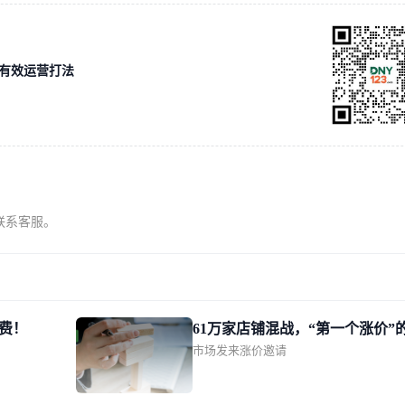
最有效运营打法
联系客服。
术费！
61万家店铺混战，“第一个涨价”
市场发来涨价邀请
瓜分万亿蛋糕