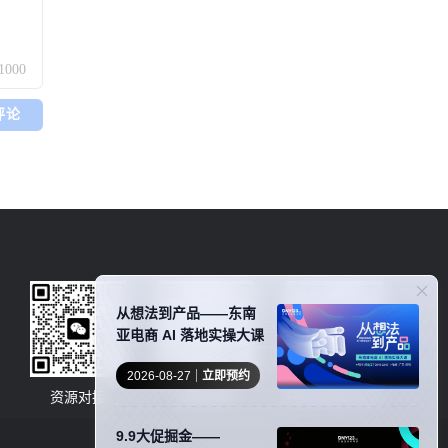
/1000
评论
从想法到产品——东南
亚电商 AI 落地实操大课
2026-08-27
立即预约
资源对接
卖家社群
服务商商务合作
9.9大促掘金——