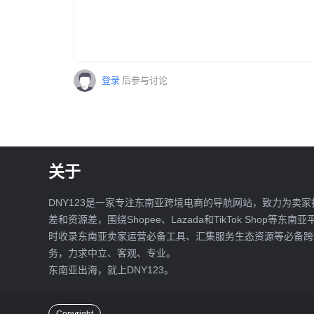
新，是卖家快速卡位流量、布局爆品
期。
登录
后参与讨论
关于
DNY123是一家专注东南亚跨境电商的导航网站，致力为卖家
差和资源差，围绕Shopee、Lazada和TikTok Shop等东南
时收录东南亚卖家运营必备工具、汇集服务生态资源等必备跨
务，力求中立、客观、专业。
东南亚出海，就上DNY123。