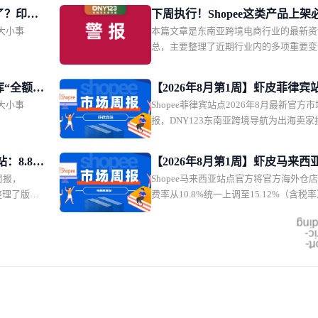
了？印尼
下周执行！Shopee这类产品上架
大小事
本篇文章是东南亚跨境电商行业的最新资
商规模预
证；Lazada突增禁运品类；越南
总，主要整理了近期行业内的多项重要变
比索肉类仓
家主播实名认证
括 Shopee 越南本土店具备 NFC 技术的
品上架必须提交完整有效资质文件；Lazad
库“全额投
【2026年8月第1周】虾皮菲律宾
坡站点紧急更新跨境禁运清单。同时涵盖
大小事
Shopee菲律宾站点2026年8月最新官方
拉拦截4
月爆单手册：8.8大促双轮发薪日
2027 年 1 月起强制平台完成卖家与主播
报，DNY123东南亚跨境导航为出海卖家
名商圈起
14个热搜品精准定价卡位指南
证；泰国升级外资代持企业审查；印尼将
属8月爆单逻辑：站点全月从8月初的8.8
然资源单一出口通道制度提前至 9 月实
售一路打通8.8峰值日、第一波发薪日大
银行下调菲律宾 2027 年 GDP 增长预期
：8.8大
【2026年8月第1周】虾皮马来西
博览会、风格专场，月末直接衔接第二波
管动态与行业事件。
周报，
Shopee马来西亚站点官方将官方海外仓
全品类热
海外仓佣金上调至15.12%卖家成
大促+9.9大促抢先看，形成连续30天的
整理了版权
费率从10.8%统一上调至15.12%（含税
怎么办？周度热搜+秒杀爆品+违
曲线。官方同步公开14个站内顶流热搜
政、8月全月
幅达4.32个百分点。与此同时，平台自20
盖速食火锅、慢回弹玩具、蜘蛛侠周边等
坑全指南
asc
大核心板块
月起在马来西亚等四大站点统一收取5%
道，同时给出菲律宾比索计价的精准目标
nu
月初就开启
支持费。DNY123东南亚跨境导航本期市
md
间，帮卖家省去前期市场调研环节，直接
动、月中小
为您梳理：佣金调整核心规则与过渡期改
地用户的消费能力。
9大促预热，
要点、7月三场大促活动排期、15大平台
类冲进热搜
键词、跨境与本地秒杀热销爆品清单、违
可直接上
类完整名录，以及聊天广播、店内秒杀、