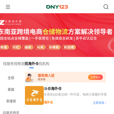
Item
找服务
找物流
找海外仓
找机构
1
of
服务商入驻
1
全部
立即加入
·找资源
斗仓海外仓
泰国
东南亚&拉美全球一件代发，电商订单履约专家
菲律宾
海外仓
立即咨询
印度尼西亚