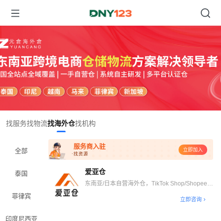
Item
找服务
找物流
找海外仓
找机构
1
of
服务商入驻
1
全部
立即加入
·找资源
爱亚仓
泰国
东南亚/日本自营海外仓，TikTok Shop/Shopee官
方认证仓，最快12小时出库
菲律宾
立即咨询
印度尼西亚