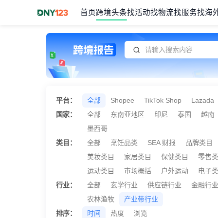
首页
跨境头条
找活动
找物流
找服务
找海
Item
1
of
1
平台：
全部
Shopee
TikTok Shop
Lazada
国家：
全部
东南亚地区
印尼
泰国
越南
墨西哥
类目：
全部
烹饪品类
SEA 财报
品牌类目
美妆类目
家居类目
保健类目
零售
运动类目
市场概括
户外运动
电子
行业：
全部
玄学行业
供应链行业
金融行
农林渔牧
产业带行业
排序：
时间
热度
浏览