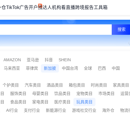
外仓
TikTok广告开户
找达人机构
看直播
跨境报告
工具箱
搜索
AMAZON
亚马逊
抖音
SHEIN
马来西亚
菲律宾
新加披
中国台湾
全球
巴西
中国
个护类目
汽车类目
酒品类目
箱包类目
时尚类目
家具类目
类目
服饰类目
母婴类目
饮品类目
宠物类目
市场类目
运营
类目
食品类目
家电类目
医疗类目
玩具类目
业
AI行业
支付行业
新能源行业
游戏社交行业
海外仓
物流